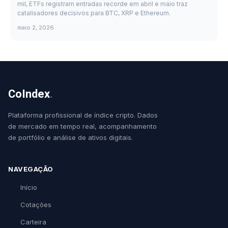
mil, ETFs registram entradas recorde em abril e maio traz
catalisadores decisivos para BTC, XRP e Ethereum.
maio 2, 2026
CoIndex
.
Plataforma profissional de índice cripto. Dados
de mercado em tempo real, acompanhamento
de portfólio e análise de ativos digitais.
NAVEGAÇÃO
Início
Cotações
Carteira