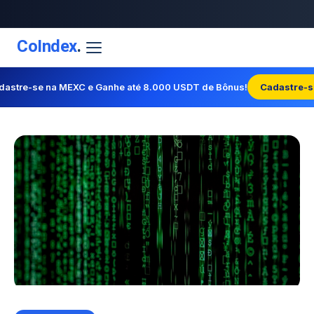
CoIndex
.
dastre-se na MEXC e Ganhe até 8.000 USDT de Bônus!
Cadastre-s