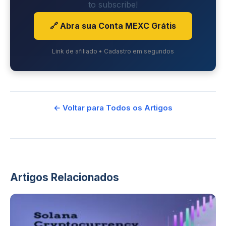
to subscribe!
🔗 Abra sua Conta MEXC Grátis
Link de afiliado • Cadastro em segundos
← Voltar para Todos os Artigos
Artigos Relacionados