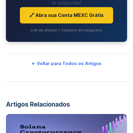
to subscribe!
🔗 Abra sua Conta MEXC Grátis
Link de afiliado • Cadastro em segundos
← Voltar para Todos os Artigos
Artigos Relacionados