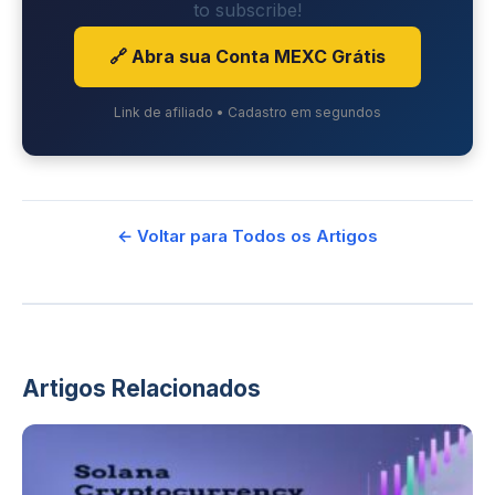
to subscribe!
🔗 Abra sua Conta MEXC Grátis
Link de afiliado • Cadastro em segundos
← Voltar para Todos os Artigos
Artigos Relacionados