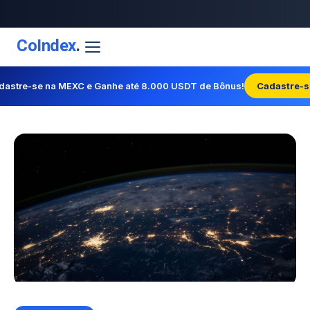
CoIndex
.
dastre-se na MEXC e Ganhe até 8.000 USDT de Bônus!
Cadastre-s