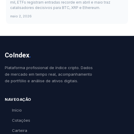
mil, ETFs registram entradas recorde em abril e maio traz
catalisadores decisivos para BTC, XRP e Ethereum.
maio 2, 2026
CoIndex
.
Plataforma profissional de índice cripto. Dados
de mercado em tempo real, acompanhamento
de portfólio e análise de ativos digitais.
NAVEGAÇÃO
Início
Cotações
Carteira