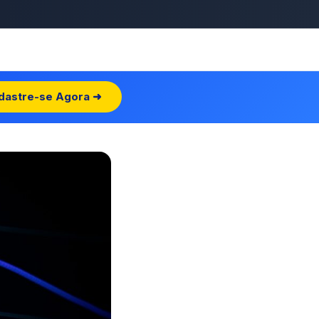
dastre-se Agora ➜