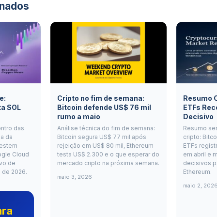
onados
e:
Cripto no fim de semana:
Resumo Cr
ta SOL
Bitcoin defende US$ 76 mil
ETFs Rec
rumo a maio
Decisivo
entro das
Análise técnica do fim de semana:
Resumo se
a da
Bitcoin segura US$ 77 mil após
cripto: Bitc
estern
rejeição em US$ 80 mil, Ethereum
ETFs regist
ogle Cloud
testa US$ 2.300 e o que esperar do
em abril e m
vo de
mercado cripto na próxima semana.
decisivos p
o de 2026.
Ethereum.
maio 3, 2026
maio 2, 202
ara