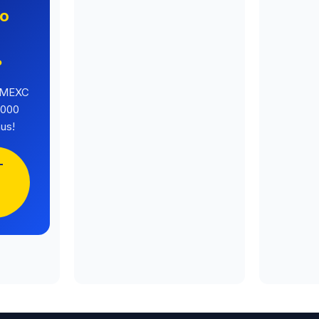
no
o
?
a MEXC
.000
us!
-