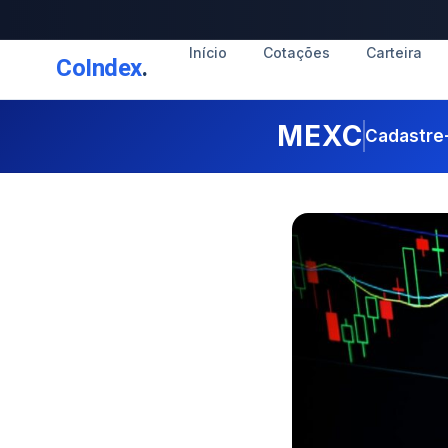
Início
Cotações
Carteira
CoIndex
.
MEXC
Cadastre