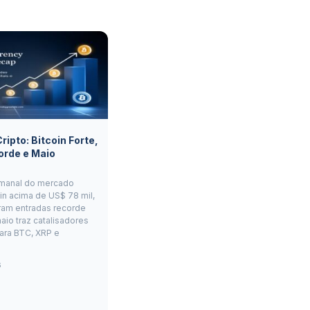
ipto: Bitcoin Forte,
orde e Maio
manal do mercado
oin acima de US$ 78 mil,
ram entradas recorde
aio traz catalisadores
ara BTC, XRP e
6