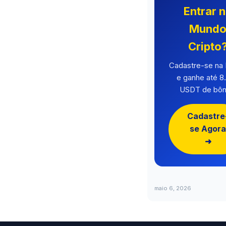
Entrar 
Mund
Cripto
Cadastre-se n
e ganhe até 8
USDT de bôn
Cadastre
se Agora
➜
maio 6, 2026