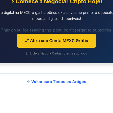
⚡ Comece a Negociar Cripto Hoje!
ra digital na MEXC e ganhe bônus exclusivos no primeiro depósito
moedas digitais disponíveis!
Thank you for reading this post, don't forget to subscribe!
🔗 Abra sua Conta MEXC Grátis
Link de afiliado • Cadastro em segundos
← Voltar para Todos os Artigos