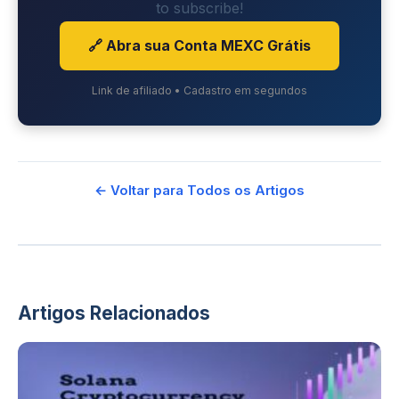
to subscribe!
🔗 Abra sua Conta MEXC Grátis
Link de afiliado • Cadastro em segundos
← Voltar para Todos os Artigos
Artigos Relacionados