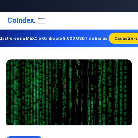
CoIndex
.
dastre-se na MEXC e Ganhe até 8.000 USDT de Bônus!
Cadastre-s