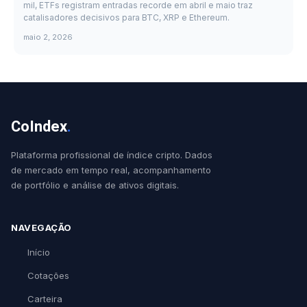
mil, ETFs registram entradas recorde em abril e maio traz
catalisadores decisivos para BTC, XRP e Ethereum.
maio 2, 2026
CoIndex
.
Plataforma profissional de índice cripto. Dados
de mercado em tempo real, acompanhamento
de portfólio e análise de ativos digitais.
NAVEGAÇÃO
Início
Cotações
Carteira