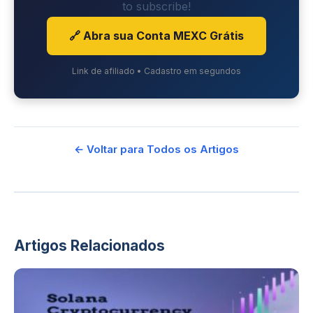
to subscribe!
🔗 Abra sua Conta MEXC Grátis
Link de afiliado • Cadastro em segundos
← Voltar para Todos os Artigos
Artigos Relacionados