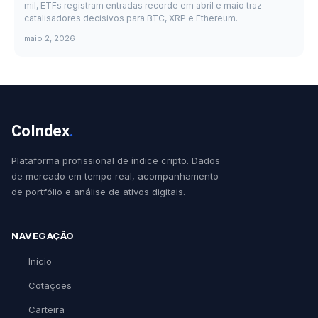
mil, ETFs registram entradas recorde em abril e maio traz
catalisadores decisivos para BTC, XRP e Ethereum.
maio 2, 2026
CoIndex
.
Plataforma profissional de índice cripto. Dados
de mercado em tempo real, acompanhamento
de portfólio e análise de ativos digitais.
NAVEGAÇÃO
Início
Cotações
Carteira