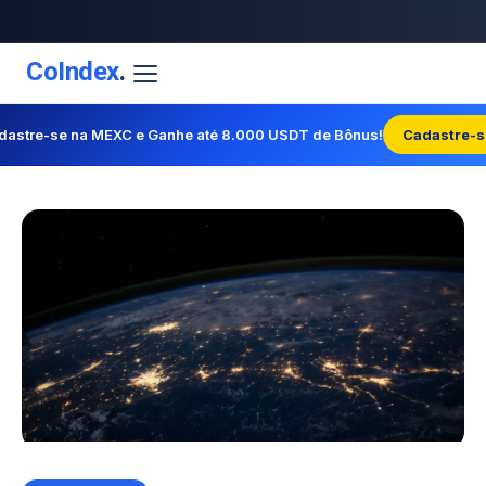
CoIndex
.
dastre-se na MEXC e Ganhe até 8.000 USDT de Bônus!
Cadastre-s