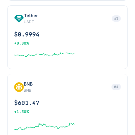
Tether
#3
USDT
$0.9994
+0.00%
BNB
#4
BNB
$601.47
+1.30%