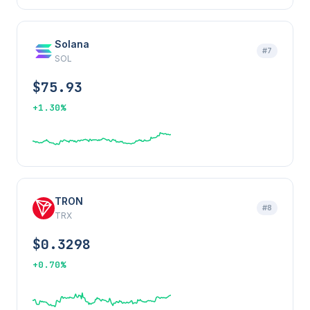
Solana
#7
SOL
$75.93
+1.30%
TRON
#8
TRX
$0.3298
+0.70%