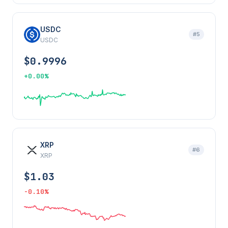
USDC
#5
USDC
$0.9996
+0.00%
XRP
#6
XRP
$1.03
-0.10%