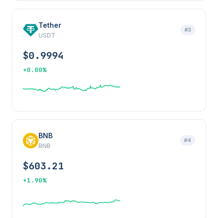
Tether
#3
USDT
$0.9994
+0.00%
BNB
#4
BNB
$603.21
+1.90%