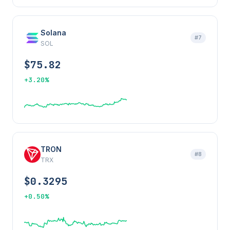
Solana
#7
SOL
$75.82
+3.20%
TRON
#8
TRX
$0.3295
+0.50%