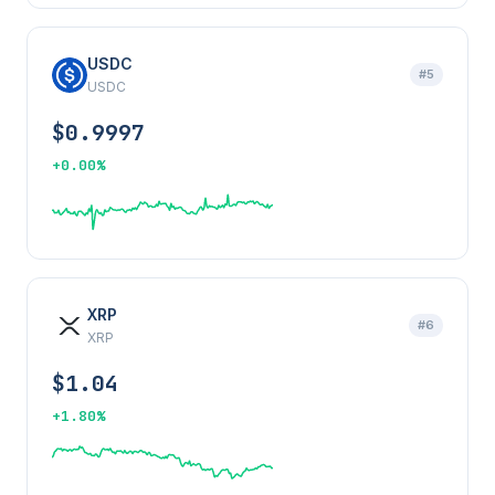
USDC
#5
USDC
$0.9997
+0.00%
XRP
#6
XRP
$1.04
+1.80%