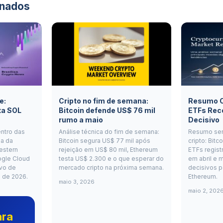
onados
e:
Cripto no fim de semana:
Resumo Cr
ta SOL
Bitcoin defende US$ 76 mil
ETFs Rec
rumo a maio
Decisivo
entro das
Análise técnica do fim de semana:
Resumo se
a da
Bitcoin segura US$ 77 mil após
cripto: Bitc
estern
rejeição em US$ 80 mil, Ethereum
ETFs regist
ogle Cloud
testa US$ 2.300 e o que esperar do
em abril e m
vo de
mercado cripto na próxima semana.
decisivos p
o de 2026.
Ethereum.
maio 3, 2026
maio 2, 202
ara