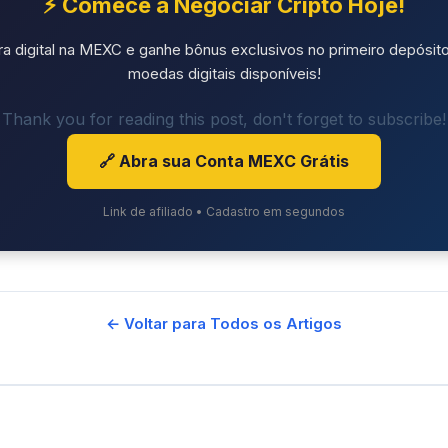
⚡ Comece a Negociar Cripto Hoje!
ra digital na MEXC e ganhe bônus exclusivos no primeiro depósito
moedas digitais disponíveis!
Thank you for reading this post, don't forget to subscribe!
🔗 Abra sua Conta MEXC Grátis
Link de afiliado • Cadastro em segundos
← Voltar para Todos os Artigos