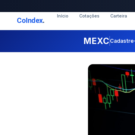
Início
Cotações
Carteira
CoIndex
.
MEXC
Cadastre