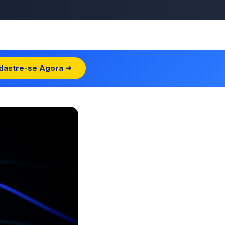
dastre-se Agora ➜