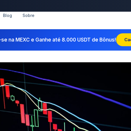
Blog
Sobre
-se na MEXC e Ganhe até 8.000 USDT de Bônus!
Ca