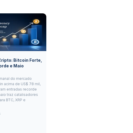
ipto: Bitcoin Forte,
orde e Maio
manal do mercado
oin acima de US$ 78 mil,
ram entradas recorde
aio traz catalisadores
ara BTC, XRP e
6