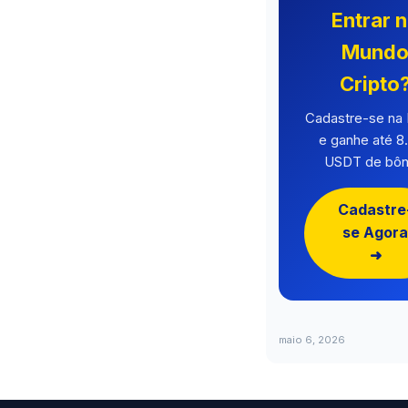
Entrar 
Mund
Cripto
Cadastre-se n
e ganhe até 8
USDT de bôn
Cadastre
se Agora
➜
maio 6, 2026