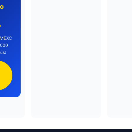
no
o
?
a MEXC
.000
us!
-