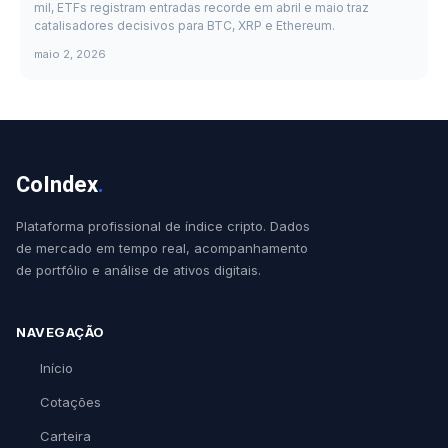
mil, ETFs registram entradas recorde em abril e maio traz
catalisadores decisivos para BTC, XRP e Ethereum.
maio 2, 2026
CoIndex
.
Plataforma profissional de índice cripto. Dados
de mercado em tempo real, acompanhamento
de portfólio e análise de ativos digitais.
NAVEGAÇÃO
Início
Cotações
Carteira