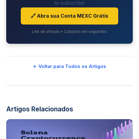
to subscribe!
🔗 Abra sua Conta MEXC Grátis
Link de afiliado • Cadastro em segundos
← Voltar para Todos os Artigos
Artigos Relacionados