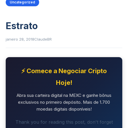
Uncategorized
Estrato
janeiro 28, 2018
ClaudeBR
⚡ Comece a Negociar Cripto
Hoje!
Abra sua carteira digital na MEXC e ganhe bônus
exclusivos no primeiro depósito. Mais de 1.700
moedas digitais disponíveis!
Thank you for reading this post, don't forget