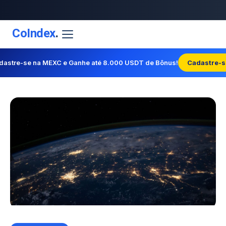
CoIndex
.
dastre-se na MEXC e Ganhe até 8.000 USDT de Bônus!
Cadastre-s