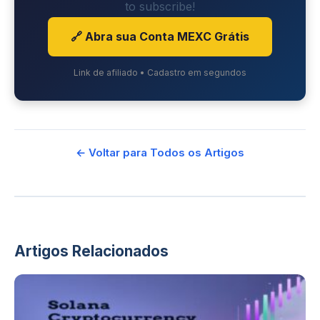
to subscribe!
🔗 Abra sua Conta MEXC Grátis
Link de afiliado • Cadastro em segundos
← Voltar para Todos os Artigos
Artigos Relacionados