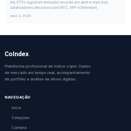
mil, ETFs registram entradas recorde em abril e maio traz
catalisadores decisivos para BTC, XRP e Ethereum.
maio 2, 2026
CoIndex
.
Plataforma profissional de índice cripto. Dados
de mercado em tempo real, acompanhamento
de portfólio e análise de ativos digitais.
NAVEGAÇÃO
Início
Cotações
Carteira