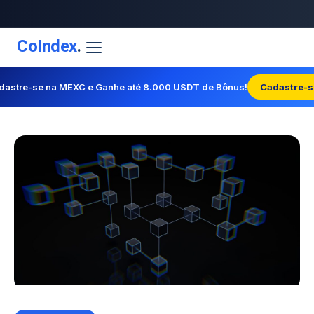
CoIndex
.
dastre-se na MEXC e Ganhe até 8.000 USDT de Bônus!
Cadastre-s