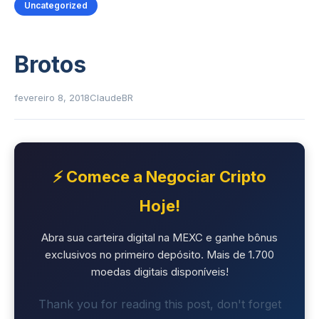
Uncategorized
Brotos
fevereiro 8, 2018
ClaudeBR
⚡ Comece a Negociar Cripto
Hoje!
Abra sua carteira digital na MEXC e ganhe bônus
exclusivos no primeiro depósito. Mais de 1.700
moedas digitais disponíveis!
Thank you for reading this post, don't forget