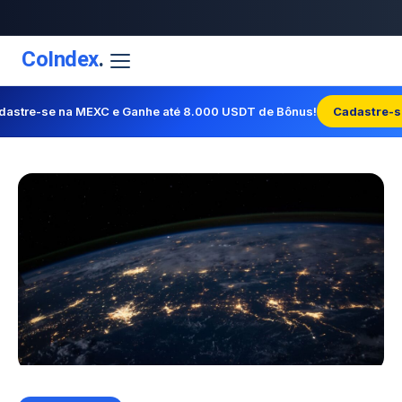
CoIndex
.
dastre-se na MEXC e Ganhe até 8.000 USDT de Bônus!
Cadastre-s