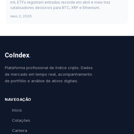
mil, ETFs registram entradas recorde em abril e maio traz
catalisadores decisivos para BTC, XRP e Ethereum.
maio 2, 2026
CoIndex
.
Plataforma profissional de índice cripto. Dados
de mercado em tempo real, acompanhamento
de portfólio e análise de ativos digitais.
NAVEGAÇÃO
Início
Cotações
Carteira