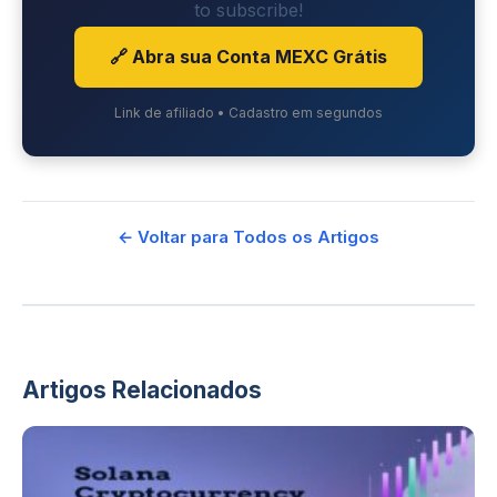
to subscribe!
🔗 Abra sua Conta MEXC Grátis
Link de afiliado • Cadastro em segundos
← Voltar para Todos os Artigos
Artigos Relacionados