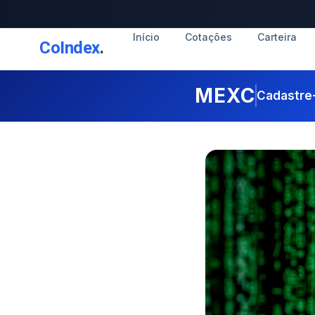
Início
Cotações
Carteira
CoIndex
.
MEXC
Cadastre