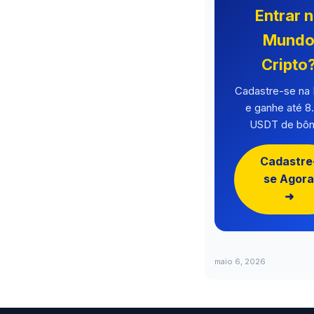
Entrar 
Mund
Cripto
Cadastre-se n
e ganhe até 8
USDT de bôn
Cadastre
se Agora
➜
maio 6, 2026