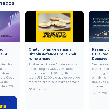
onados
e:
Cripto no fim de semana:
Resumo Cr
ta SOL
Bitcoin defende US$ 76 mil
ETFs Rec
rumo a maio
Decisivo
entro das
Análise técnica do fim de semana:
Resumo se
a da
Bitcoin segura US$ 77 mil após
cripto: Bitc
estern
rejeição em US$ 80 mil, Ethereum
ETFs regist
ogle Cloud
testa US$ 2.300 e o que esperar do
em abril e m
vo de
mercado cripto na próxima semana.
decisivos p
o de 2026.
Ethereum.
maio 3, 2026
maio 2, 202
ara