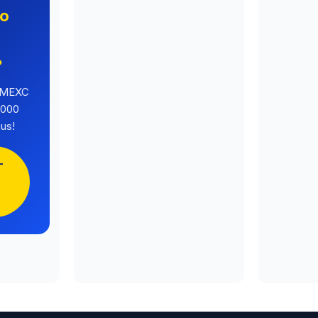
no
o
?
a MEXC
.000
us!
-