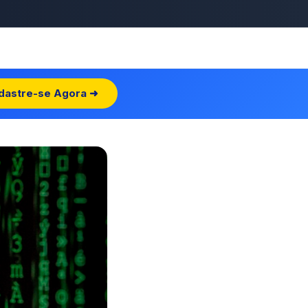
dastre-se Agora ➜