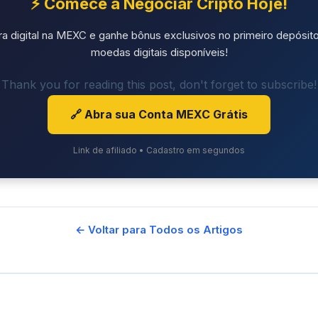
⚡ Comece a Negociar Cripto Hoje!
ra digital na MEXC e ganhe bônus exclusivos no primeiro depósito
moedas digitais disponíveis!
Thank you for reading this post, don't forget to subscribe!
🔗 Abra sua Conta MEXC Grátis
Link de afiliado • Cadastro em segundos
← Voltar para Todos os Artigos