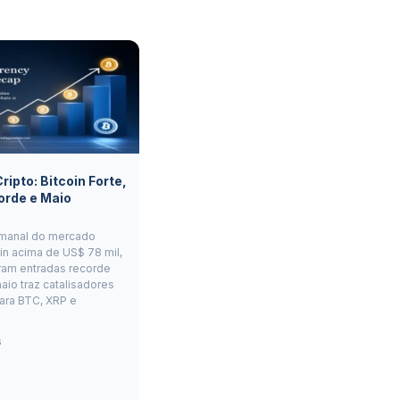
ipto: Bitcoin Forte,
orde e Maio
manal do mercado
oin acima de US$ 78 mil,
ram entradas recorde
aio traz catalisadores
ara BTC, XRP e
6