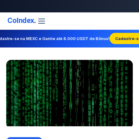
CoIndex
.
dastre-se na MEXC e Ganhe até 8.000 USDT de Bônus!
Cadastre-s