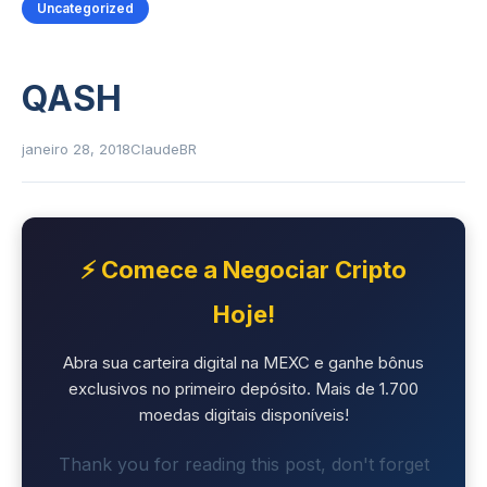
Uncategorized
QASH
janeiro 28, 2018
ClaudeBR
⚡ Comece a Negociar Cripto
Hoje!
Abra sua carteira digital na MEXC e ganhe bônus
exclusivos no primeiro depósito. Mais de 1.700
moedas digitais disponíveis!
Thank you for reading this post, don't forget