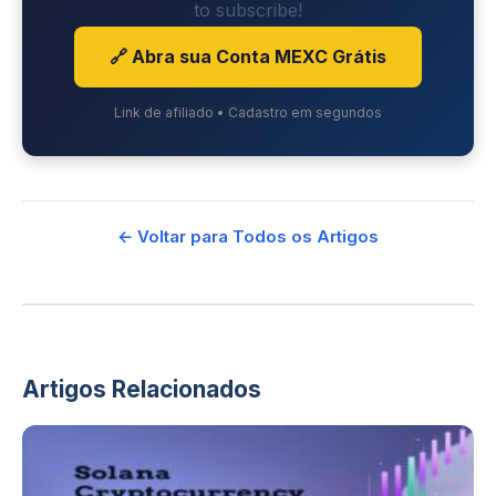
to subscribe!
🔗 Abra sua Conta MEXC Grátis
Link de afiliado • Cadastro em segundos
← Voltar para Todos os Artigos
Artigos Relacionados