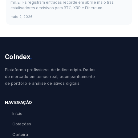
mil, ETFs registram entradas recorde em abril e maio traz
catalisadores decisivos para BTC, XRP e Ethereum.
maio 2, 2026
CoIndex
.
Plataforma profissional de índice cripto. Dados
de mercado em tempo real, acompanhamento
de portfólio e análise de ativos digitais.
NAVEGAÇÃO
Início
Cotações
Carteira