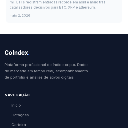
mil, ETFs registram entradas recorde em abril e maio traz
catalisadores decisivos para BTC, XRP e Ethereum.
maio 2, 2026
CoIndex
.
Plataforma profissional de índice cripto. Dados
de mercado em tempo real, acompanhamento
de portfólio e análise de ativos digitais.
NAVEGAÇÃO
Início
Cotações
Carteira