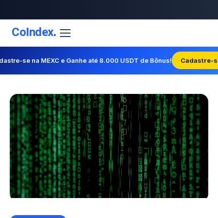
CoIndex
.
dastre-se na MEXC e Ganhe até 8.000 USDT de Bônus!
Cadastre-s