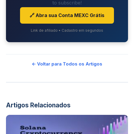
to subscribe!
🔗 Abra sua Conta MEXC Grátis
Link de afiliado • Cadastro em segundos
← Voltar para Todos os Artigos
Artigos Relacionados