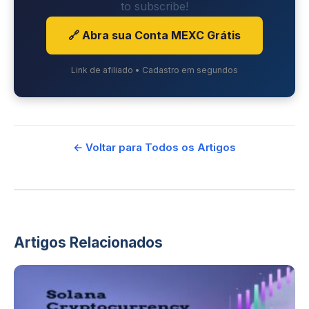
to subscribe!
🔗 Abra sua Conta MEXC Grátis
Link de afiliado • Cadastro em segundos
← Voltar para Todos os Artigos
Artigos Relacionados