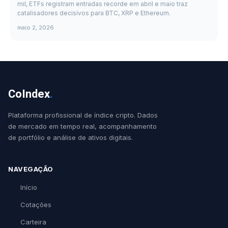
mil, ETFs registram entradas recorde em abril e maio traz
catalisadores decisivos para BTC, XRP e Ethereum.
maio 2, 2026
CoIndex
.
Plataforma profissional de índice cripto. Dados
de mercado em tempo real, acompanhamento
de portfólio e análise de ativos digitais.
NAVEGAÇÃO
Início
Cotações
Carteira