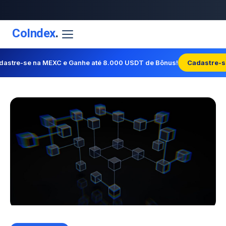
CoIndex
.
dastre-se na MEXC e Ganhe até 8.000 USDT de Bônus!
Cadastre-s