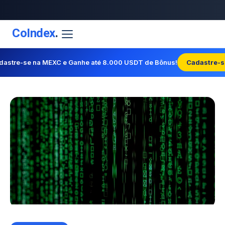
CoIndex
.
dastre-se na MEXC e Ganhe até 8.000 USDT de Bônus!
Cadastre-s