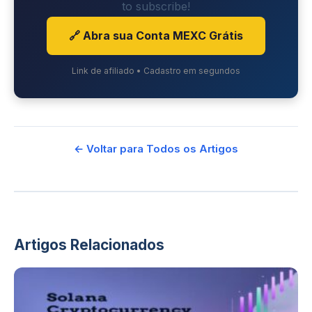
to subscribe!
🔗 Abra sua Conta MEXC Grátis
Link de afiliado • Cadastro em segundos
← Voltar para Todos os Artigos
Artigos Relacionados