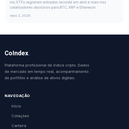
mil, ETFs registram entradas recorde em abril e maio traz
catalisadores decisivos para BTC, XRP e Ethereum.
maio 2, 2026
CoIndex
.
Plataforma profissional de índice cripto. Dados
de mercado em tempo real, acompanhamento
de portfólio e análise de ativos digitais.
NAVEGAÇÃO
Início
Cotações
Carteira