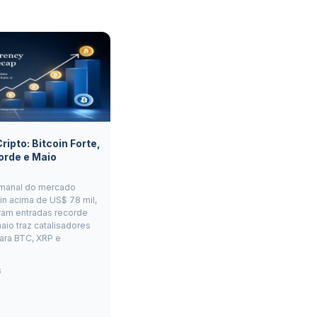
ipto: Bitcoin Forte,
orde e Maio
manal do mercado
oin acima de US$ 78 mil,
ram entradas recorde
aio traz catalisadores
ara BTC, XRP e
6