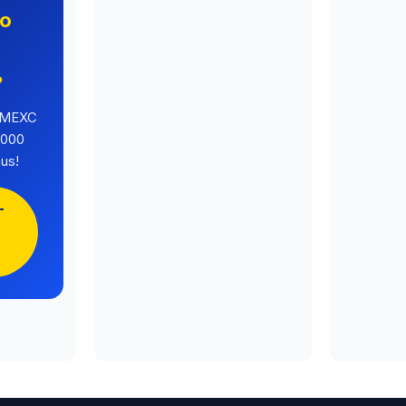
no
o
?
a MEXC
.000
us!
-