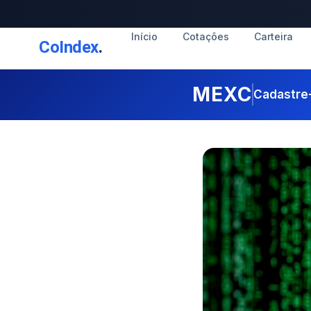
Início
Cotações
Carteira
CoIndex
.
MEXC
Cadastre