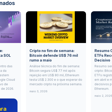
onados
e:
Cripto no fim de semana:
Resumo Cr
ta SOL
Bitcoin defende US$ 76 mil
ETFs Rec
rumo a maio
Decisivo
entro das
Análise técnica do fim de semana:
Resumo se
a da
Bitcoin segura US$ 77 mil após
cripto: Bitc
estern
rejeição em US$ 80 mil, Ethereum
ETFs regist
ogle Cloud
testa US$ 2.300 e o que esperar do
em abril e m
vo de
mercado cripto na próxima semana.
decisivos p
o de 2026.
Ethereum.
maio 3, 2026
maio 2, 202
ara