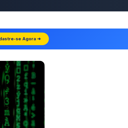
dastre-se Agora ➜