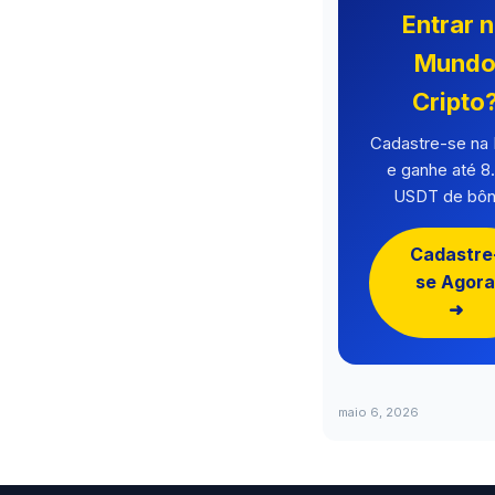
Entrar 
Mund
Cripto
Cadastre-se n
e ganhe até 8
USDT de bôn
Cadastre
se Agora
➜
maio 6, 2026