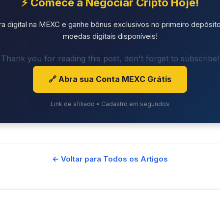
⚡ Comece a Negociar Cripto Hoje!
ra digital na MEXC e ganhe bônus exclusivos no primeiro depósito
moedas digitais disponíveis!
Thank you for reading this post, don't forget to subscribe!
🔗 Abra sua Conta MEXC Grátis
Link de afiliado • Cadastro em segundos
← Voltar para Todos os Artigos