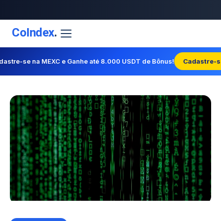
CoIndex
.
dastre-se na MEXC e Ganhe até 8.000 USDT de Bônus!
Cadastre-s