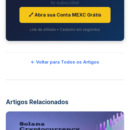
to subscribe!
🔗 Abra sua Conta MEXC Grátis
Link de afiliado • Cadastro em segundos
← Voltar para Todos os Artigos
Artigos Relacionados