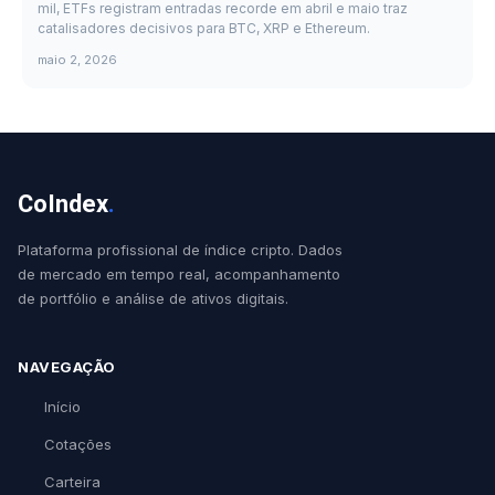
mil, ETFs registram entradas recorde em abril e maio traz
catalisadores decisivos para BTC, XRP e Ethereum.
maio 2, 2026
CoIndex
.
Plataforma profissional de índice cripto. Dados
de mercado em tempo real, acompanhamento
de portfólio e análise de ativos digitais.
NAVEGAÇÃO
Início
Cotações
Carteira