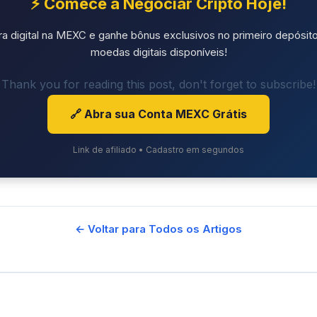
⚡ Comece a Negociar Cripto Hoje!
ra digital na MEXC e ganhe bônus exclusivos no primeiro depósito
moedas digitais disponíveis!
Thank you for reading this post, don't forget to subscribe!
🔗 Abra sua Conta MEXC Grátis
Link de afiliado • Cadastro em segundos
← Voltar para Todos os Artigos