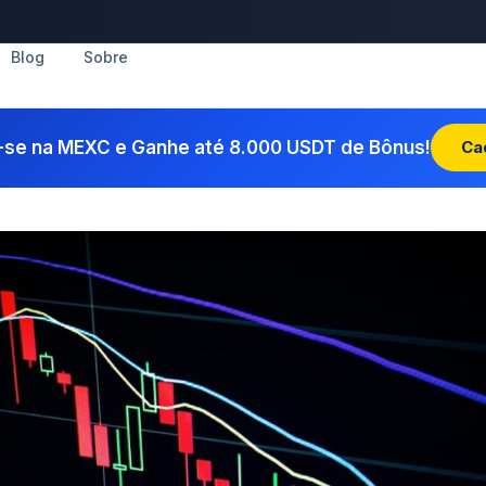
Blog
Sobre
-se na MEXC e Ganhe até 8.000 USDT de Bônus!
Ca