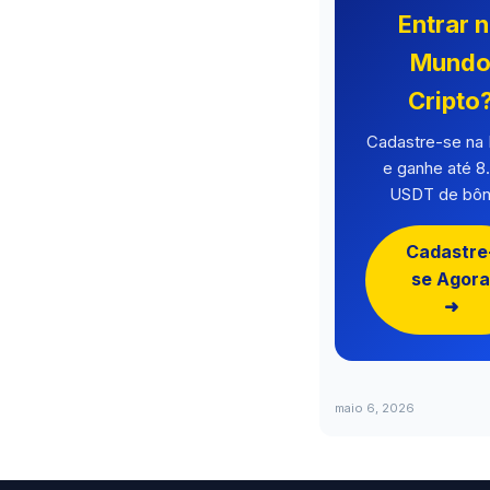
Entrar 
Mund
Cripto
Cadastre-se n
e ganhe até 8
USDT de bôn
Cadastre
se Agora
➜
maio 6, 2026