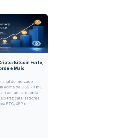
ipto: Bitcoin Forte,
orde e Maio
manal do mercado
oin acima de US$ 78 mil,
ram entradas recorde
aio traz catalisadores
ara BTC, XRP e
6