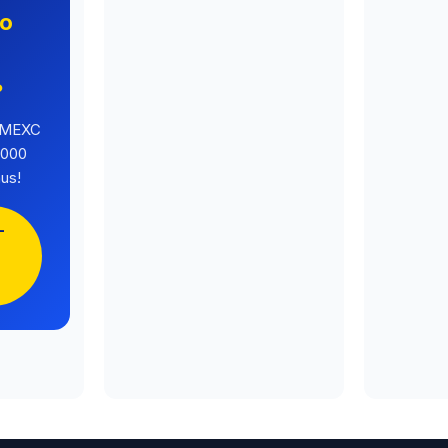
no
o
?
a MEXC
.000
us!
-