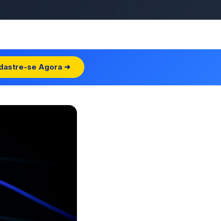
dastre-se Agora ➜