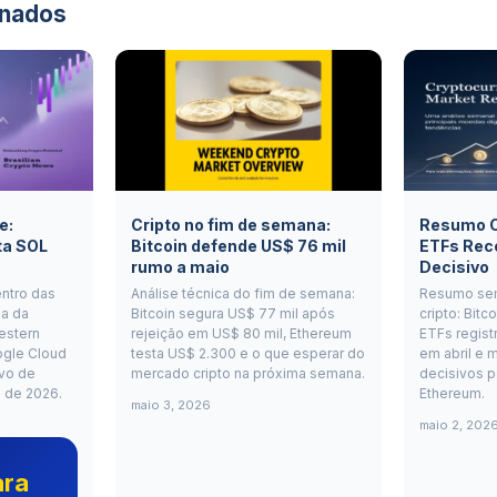
onados
e:
Cripto no fim de semana:
Resumo Cr
ta SOL
Bitcoin defende US$ 76 mil
ETFs Rec
rumo a maio
Decisivo
entro das
Análise técnica do fim de semana:
Resumo se
a da
Bitcoin segura US$ 77 mil após
cripto: Bitc
estern
rejeição em US$ 80 mil, Ethereum
ETFs regist
ogle Cloud
testa US$ 2.300 e o que esperar do
em abril e m
vo de
mercado cripto na próxima semana.
decisivos p
o de 2026.
Ethereum.
maio 3, 2026
maio 2, 202
ara