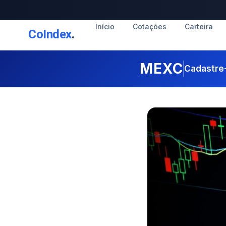
Início
Cotações
Carteira
CoIndex
.
MEXC
Cadastre