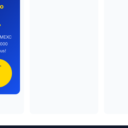
no
o
?
a MEXC
.000
us!
-