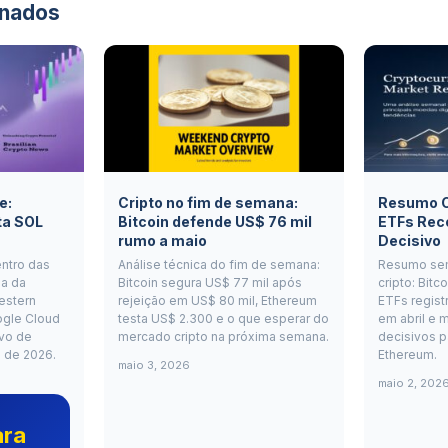
onados
e:
Cripto no fim de semana:
Resumo Cr
ta SOL
Bitcoin defende US$ 76 mil
ETFs Rec
rumo a maio
Decisivo
entro das
Análise técnica do fim de semana:
Resumo se
a da
Bitcoin segura US$ 77 mil após
cripto: Bitc
estern
rejeição em US$ 80 mil, Ethereum
ETFs regist
ogle Cloud
testa US$ 2.300 e o que esperar do
em abril e m
vo de
mercado cripto na próxima semana.
decisivos p
o de 2026.
Ethereum.
maio 3, 2026
maio 2, 202
ara