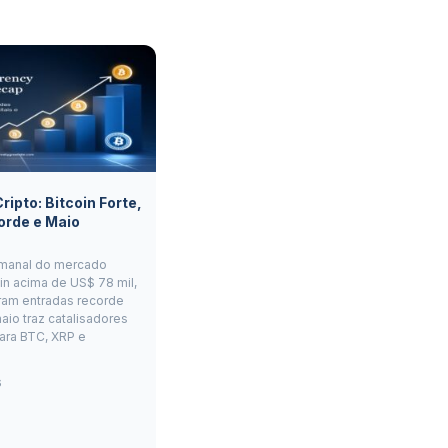
ipto: Bitcoin Forte,
orde e Maio
manal do mercado
oin acima de US$ 78 mil,
ram entradas recorde
aio traz catalisadores
ara BTC, XRP e
6