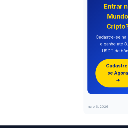
Entrar 
Mund
Cripto
Cadastre-se n
e ganhe até 8
USDT de bôn
Cadastre
se Agora
➜
maio 6, 2026