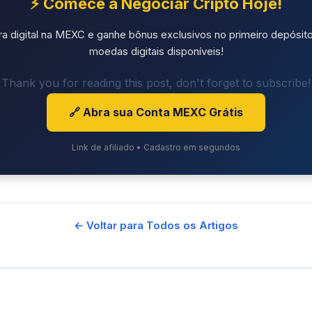
⚡ Comece a Negociar Cripto Hoje!
ra digital na MEXC e ganhe bônus exclusivos no primeiro depósito
moedas digitais disponíveis!
Thank you for reading this post, don't forget to subscribe!
🔗 Abra sua Conta MEXC Grátis
Link de afiliado • Cadastro em segundos
← Voltar para Todos os Artigos