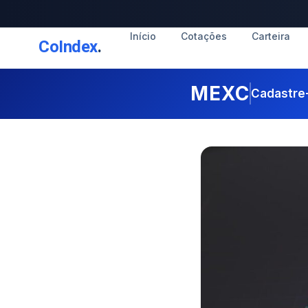
Início
Cotações
Carteira
CoIndex
.
MEXC
Cadastre