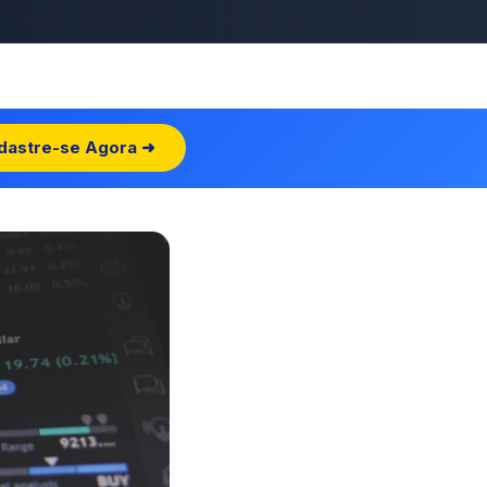
dastre-se Agora ➜