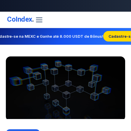
CoIndex
.
dastre-se na MEXC e Ganhe até 8.000 USDT de Bônus!
Cadastre-s