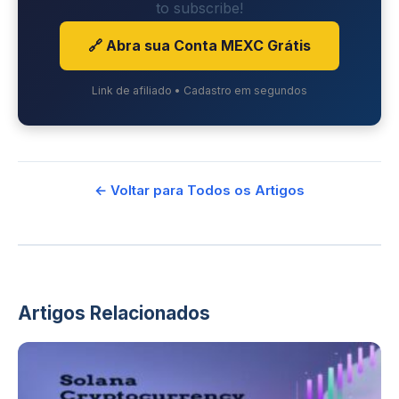
to subscribe!
🔗 Abra sua Conta MEXC Grátis
Link de afiliado • Cadastro em segundos
← Voltar para Todos os Artigos
Artigos Relacionados