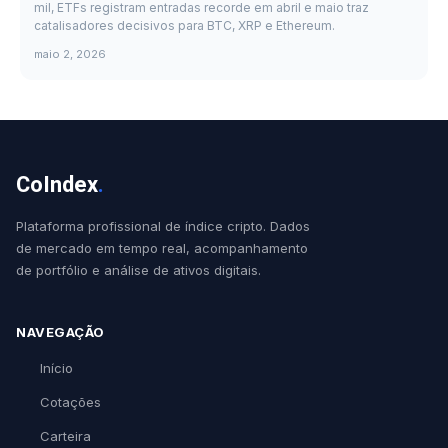
mil, ETFs registram entradas recorde em abril e maio traz
catalisadores decisivos para BTC, XRP e Ethereum.
maio 2, 2026
CoIndex
.
Plataforma profissional de índice cripto. Dados
de mercado em tempo real, acompanhamento
de portfólio e análise de ativos digitais.
NAVEGAÇÃO
Início
Cotações
Carteira