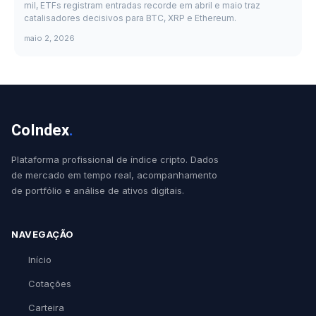
mil, ETFs registram entradas recorde em abril e maio traz
catalisadores decisivos para BTC, XRP e Ethereum.
maio 2, 2026
CoIndex
.
Plataforma profissional de índice cripto. Dados
de mercado em tempo real, acompanhamento
de portfólio e análise de ativos digitais.
NAVEGAÇÃO
Início
Cotações
Carteira