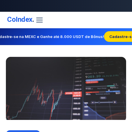
CoIndex
.
dastre-se na MEXC e Ganhe até 8.000 USDT de Bônus!
Cadastre-s