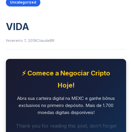
Uncategorized
VIDA
fevereiro 7, 2018
ClaudeBR
⚡ Comece a Negociar Cripto
Hoje!
Abra sua carteira digital na MEXC e ganhe bônus
exclusivos no primeiro depósito. Mais de 1.700
moedas digitais disponíveis!
Thank you for reading this post, don't forget