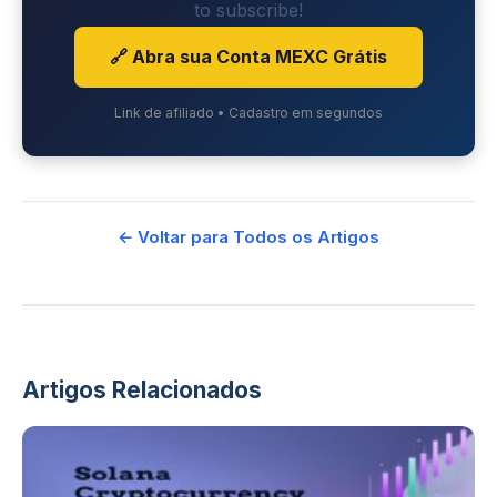
to subscribe!
🔗 Abra sua Conta MEXC Grátis
Link de afiliado • Cadastro em segundos
← Voltar para Todos os Artigos
Artigos Relacionados