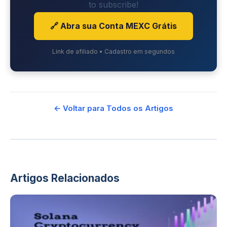
to subscribe!
🔗 Abra sua Conta MEXC Grátis
Link de afiliado • Cadastro em segundos
← Voltar para Todos os Artigos
Artigos Relacionados