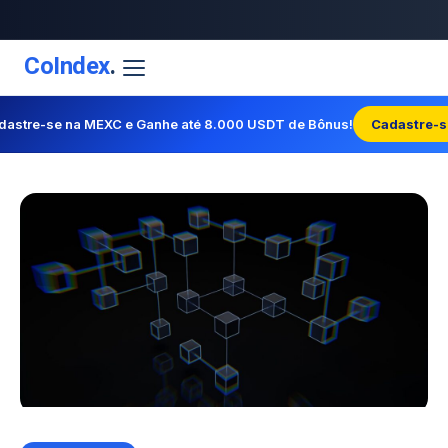
CoIndex
.
dastre-se na MEXC e Ganhe até 8.000 USDT de Bônus!
Cadastre-s