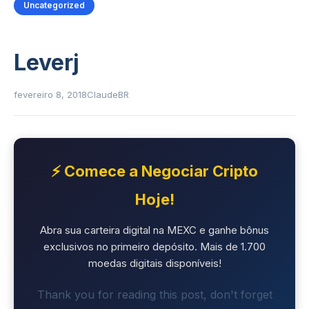
Uncategorized
Leverj
fevereiro 8, 2018
ClaudeBR
⚡ Comece a Negociar Cripto
Hoje!
Abra sua carteira digital na MEXC e ganhe bônus
exclusivos no primeiro depósito. Mais de 1.700
moedas digitais disponíveis!
Thank you for reading this post, don't forget