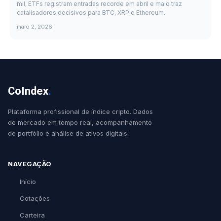
mil, ETFs registram entradas recorde em abril e maio traz
catalisadores decisivos para BTC, XRP e Ethereum.
maio 2, 2026
CoIndex
.
Plataforma profissional de índice cripto. Dados
de mercado em tempo real, acompanhamento
de portfólio e análise de ativos digitais.
NAVEGAÇÃO
Início
Cotações
Carteira