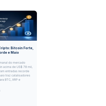
ipto: Bitcoin Forte,
orde e Maio
manal do mercado
oin acima de US$ 78 mil,
ram entradas recorde
aio traz catalisadores
ara BTC, XRP e
6