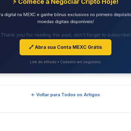
⚡ Comece a Negociar Cripto Hoje!
ra digital na MEXC e ganhe bônus exclusivos no primeiro depósito
moedas digitais disponíveis!
Thank you for reading this post, don't forget to subscribe!
🔗 Abra sua Conta MEXC Grátis
Link de afiliado • Cadastro em segundos
← Voltar para Todos os Artigos