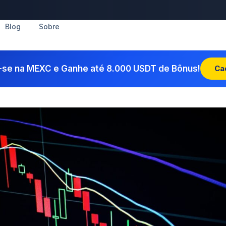
Blog
Sobre
-se na MEXC e Ganhe até 8.000 USDT de Bônus!
Ca