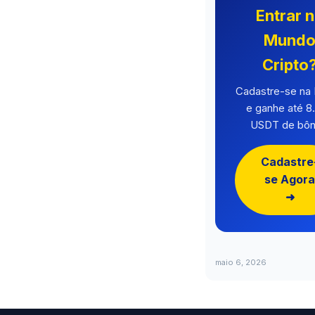
Entrar 
Mund
Cripto
Cadastre-se n
e ganhe até 8
USDT de bôn
Cadastre
se Agora
➜
maio 6, 2026