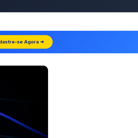
dastre-se Agora ➜