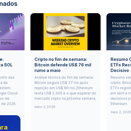
onados
e:
Cripto no fim de semana:
Resumo Cr
ta SOL
Bitcoin defende US$ 76 mil
ETFs Rec
rumo a maio
Decisivo
entro das
Análise técnica do fim de semana:
Resumo se
a da
Bitcoin segura US$ 77 mil após
cripto: Bitc
estern
rejeição em US$ 80 mil, Ethereum
ETFs regist
ogle Cloud
testa US$ 2.300 e o que esperar do
em abril e m
vo de
mercado cripto na próxima semana.
decisivos p
o de 2026.
Ethereum.
maio 3, 2026
maio 2, 202
ara