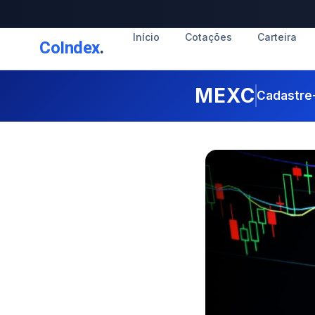
Início
Cotações
Carteira
CoIndex
.
MEXC
Cadastre