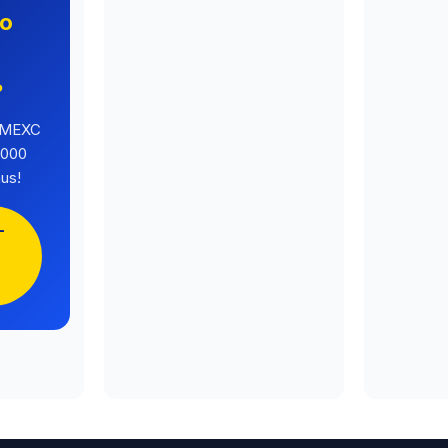
no
o
?
a MEXC
.000
us!
-