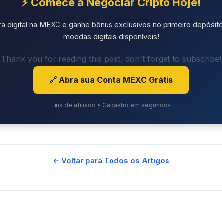
⚡ Comece a Negociar Cripto Hoje!
ra digital na MEXC e ganhe bônus exclusivos no primeiro depósito
moedas digitais disponíveis!
Thank you for reading this post, don't forget to subscribe!
🔗 Abra sua Conta MEXC Grátis
Link de afiliado • Cadastro em segundos
← Voltar para Todos os Artigos