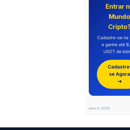
Entrar 
Mund
Cripto
Cadastre-se n
e ganhe até 8
USDT de bôn
Cadastre
se Agora
➜
maio 6, 2026