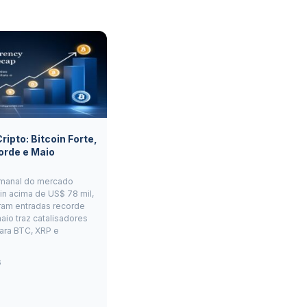
ipto: Bitcoin Forte,
orde e Maio
manal do mercado
oin acima de US$ 78 mil,
ram entradas recorde
aio traz catalisadores
ara BTC, XRP e
6