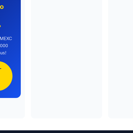
no
o
?
a MEXC
.000
us!
-