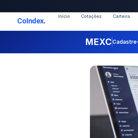
Início
Cotações
Carteira
CoIndex
.
MEXC
Cadastre