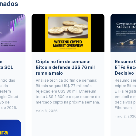
onados
e:
Cripto no fim de semana:
Resumo Cr
ta SOL
Bitcoin defende US$ 76 mil
ETFs Rec
rumo a maio
Decisivo
entro das
Análise técnica do fim de semana:
Resumo se
a da
Bitcoin segura US$ 77 mil após
cripto: Bitc
estern
rejeição em US$ 80 mil, Ethereum
ETFs regist
ogle Cloud
testa US$ 2.300 e o que esperar do
em abril e m
vo de
mercado cripto na próxima semana.
decisivos p
o de 2026.
Ethereum.
maio 3, 2026
maio 2, 202
ara