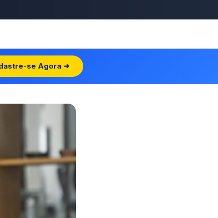
dastre-se Agora ➜