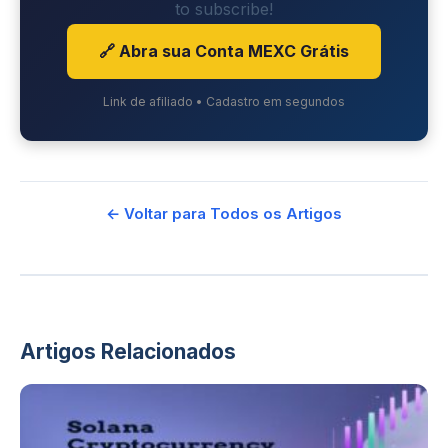
to subscribe!
🔗 Abra sua Conta MEXC Grátis
Link de afiliado • Cadastro em segundos
← Voltar para Todos os Artigos
Artigos Relacionados