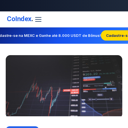
CoIndex
.
dastre-se na MEXC e Ganhe até 8.000 USDT de Bônus!
Cadastre-s