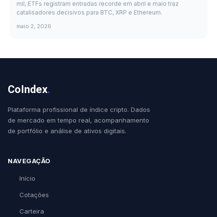
mil, ETFs registram entradas recorde em abril e maio traz
catalisadores decisivos para BTC, XRP e Ethereum.
maio 2, 2026
CoIndex
.
Plataforma profissional de índice cripto. Dados
de mercado em tempo real, acompanhamento
de portfólio e análise de ativos digitais.
NAVEGAÇÃO
Início
Cotações
Carteira