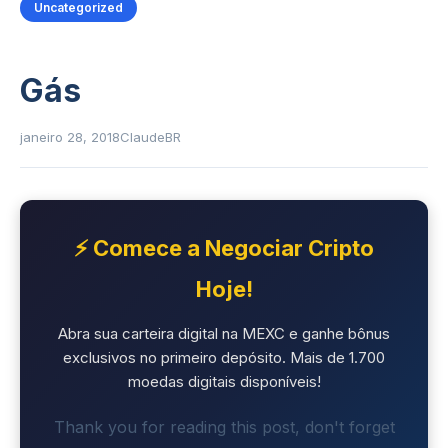
Uncategorized
Gás
janeiro 28, 2018
ClaudeBR
⚡ Comece a Negociar Cripto
Hoje!
Abra sua carteira digital na MEXC e ganhe bônus
exclusivos no primeiro depósito. Mais de 1.700
moedas digitais disponíveis!
Thank you for reading this post, don't forget