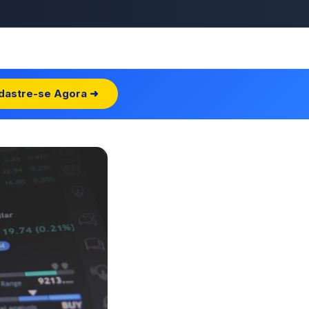
dastre-se Agora ➜