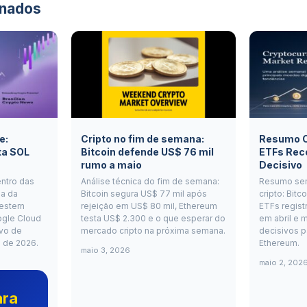
onados
e:
Cripto no fim de semana:
Resumo Cr
ta SOL
Bitcoin defende US$ 76 mil
ETFs Rec
rumo a maio
Decisivo
entro das
Análise técnica do fim de semana:
Resumo se
a da
Bitcoin segura US$ 77 mil após
cripto: Bitc
estern
rejeição em US$ 80 mil, Ethereum
ETFs regist
ogle Cloud
testa US$ 2.300 e o que esperar do
em abril e m
vo de
mercado cripto na próxima semana.
decisivos p
o de 2026.
Ethereum.
maio 3, 2026
maio 2, 202
ara