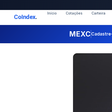
Início
Cotações
Carteira
CoIndex
.
MEXC
Cadastre