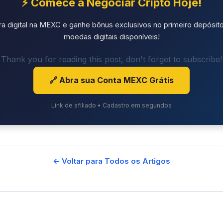
⚡ Comece a Negociar Cripto Hoje!
ra digital na MEXC e ganhe bônus exclusivos no primeiro depósito
moedas digitais disponíveis!
Thank you for reading this post, don't forget to subscribe!
🔗 Abra sua Conta MEXC Grátis
Link de afiliado • Cadastro em segundos
← Voltar para Todos os Artigos