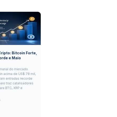
ipto: Bitcoin Forte,
orde e Maio
manal do mercado
oin acima de US$ 78 mil,
ram entradas recorde
aio traz catalisadores
ara BTC, XRP e
6