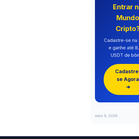
Entrar 
Mund
Cripto
Cadastre-se n
e ganhe até 8
USDT de bôn
Cadastre
se Agora
➜
maio 6, 2026