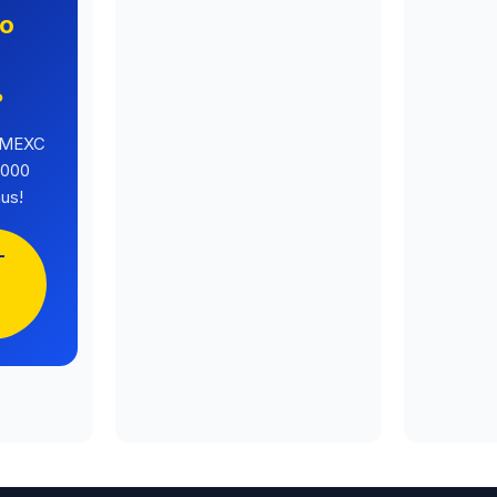
no
o
?
a MEXC
.000
us!
-