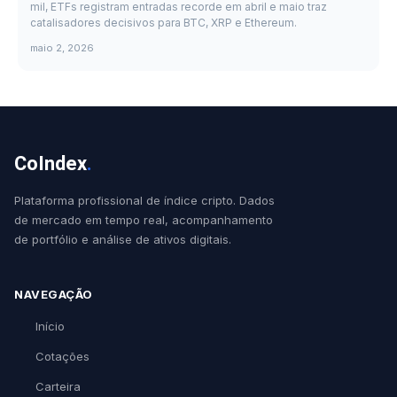
mil, ETFs registram entradas recorde em abril e maio traz
catalisadores decisivos para BTC, XRP e Ethereum.
maio 2, 2026
CoIndex
.
Plataforma profissional de índice cripto. Dados
de mercado em tempo real, acompanhamento
de portfólio e análise de ativos digitais.
NAVEGAÇÃO
Início
Cotações
Carteira