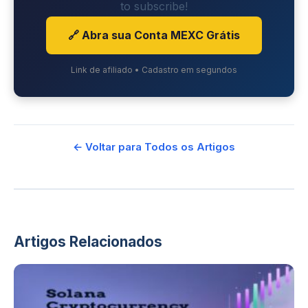
to subscribe!
🔗 Abra sua Conta MEXC Grátis
Link de afiliado • Cadastro em segundos
← Voltar para Todos os Artigos
Artigos Relacionados