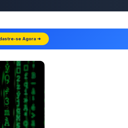
dastre-se Agora ➜