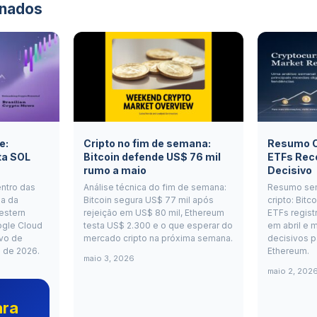
onados
e:
Cripto no fim de semana:
Resumo Cr
ta SOL
Bitcoin defende US$ 76 mil
ETFs Rec
rumo a maio
Decisivo
entro das
Análise técnica do fim de semana:
Resumo se
a da
Bitcoin segura US$ 77 mil após
cripto: Bitc
estern
rejeição em US$ 80 mil, Ethereum
ETFs regist
ogle Cloud
testa US$ 2.300 e o que esperar do
em abril e m
vo de
mercado cripto na próxima semana.
decisivos p
o de 2026.
Ethereum.
maio 3, 2026
maio 2, 202
ara