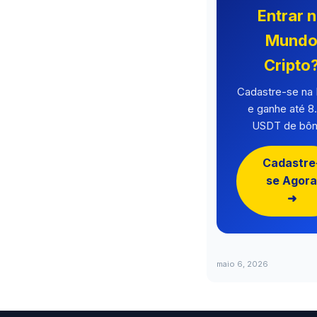
Entrar 
Mund
Cripto
Cadastre-se n
e ganhe até 8
USDT de bôn
Cadastre
se Agora
➜
maio 6, 2026