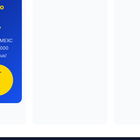
no
o
?
a MEXC
.000
us!
-