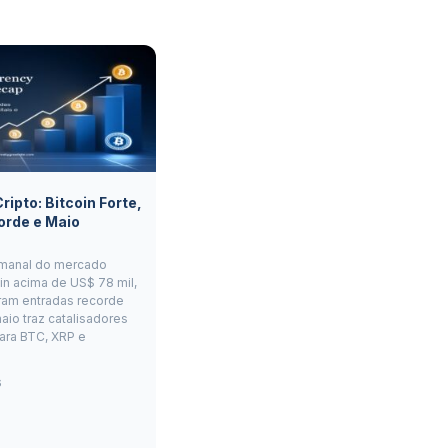
ipto: Bitcoin Forte,
orde e Maio
manal do mercado
oin acima de US$ 78 mil,
ram entradas recorde
aio traz catalisadores
ara BTC, XRP e
6