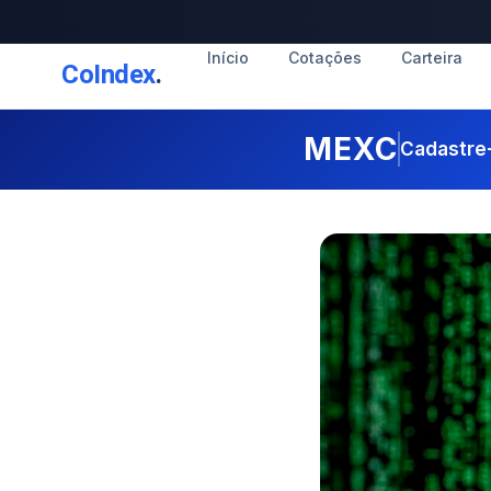
Início
Cotações
Carteira
CoIndex
.
MEXC
Cadastre