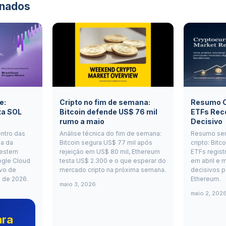
onados
e:
Cripto no fim de semana:
Resumo Cr
ta SOL
Bitcoin defende US$ 76 mil
ETFs Rec
rumo a maio
Decisivo
entro das
Análise técnica do fim de semana:
Resumo se
a da
Bitcoin segura US$ 77 mil após
cripto: Bitc
estern
rejeição em US$ 80 mil, Ethereum
ETFs regist
ogle Cloud
testa US$ 2.300 e o que esperar do
em abril e m
vo de
mercado cripto na próxima semana.
decisivos p
o de 2026.
Ethereum.
maio 3, 2026
maio 2, 202
ara