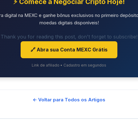
⚡ Comece a Negociar Cripto Hoje!
ra digital na MEXC e ganhe bônus exclusivos no primeiro depósito
moedas digitais disponíveis!
Thank you for reading this post, don't forget to subscribe!
🔗 Abra sua Conta MEXC Grátis
Link de afiliado • Cadastro em segundos
← Voltar para Todos os Artigos