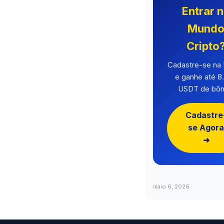
Entrar 
Mund
Cripto
Cadastre-se n
e ganhe até 8
USDT de bôn
Cadastre
se Agora
➜
maio 6, 2026