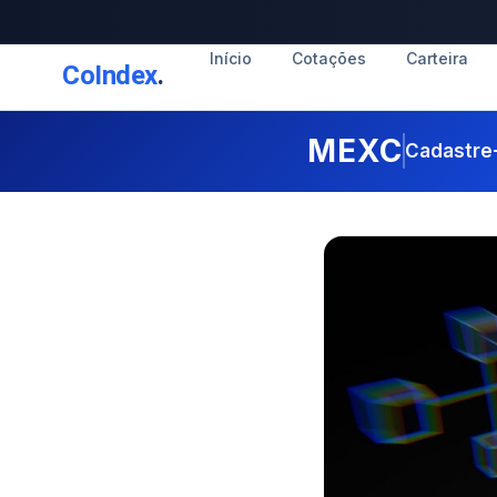
Início
Cotações
Carteira
CoIndex
.
MEXC
Cadastre