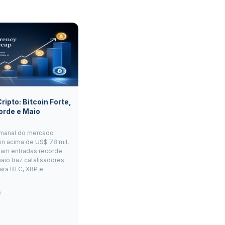
ipto: Bitcoin Forte,
orde e Maio
manal do mercado
oin acima de US$ 78 mil,
ram entradas recorde
aio traz catalisadores
ara BTC, XRP e
6