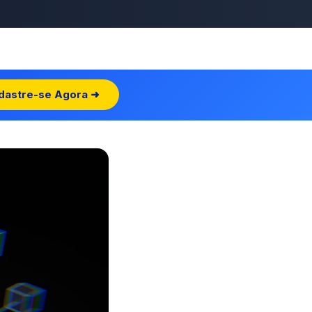
dastre-se Agora ➜