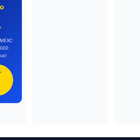
no
o
?
a MEXC
.000
us!
-