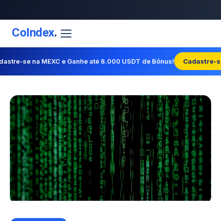
CoIndex
.
dastre-se na MEXC e Ganhe até 8.000 USDT de Bônus!
Cadastre-s