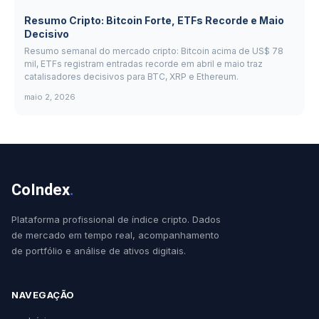
Resumo Cripto: Bitcoin Forte, ETFs Recorde e Maio
Decisivo
Resumo semanal do mercado cripto: Bitcoin acima de US$ 78
mil, ETFs registram entradas recorde em abril e maio traz
catalisadores decisivos para BTC, XRP e Ethereum.
maio 2, 2026
CoIndex
.
Plataforma profissional de índice cripto. Dados
de mercado em tempo real, acompanhamento
de portfólio e análise de ativos digitais.
NAVEGAÇÃO