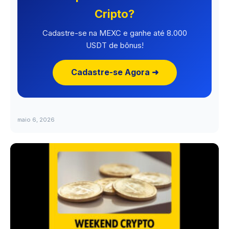
Cripto?
Cadastre-se na MEXC e ganhe até 8.000
USDT de bônus!
Cadastre-se Agora ➜
maio 6, 2026