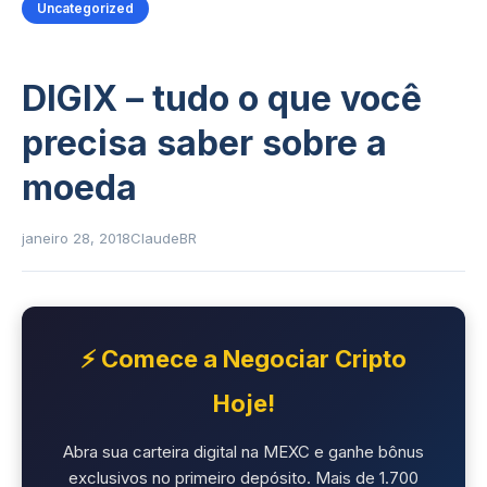
Uncategorized
DIGIX – tudo o que você
precisa saber sobre a
moeda
janeiro 28, 2018
ClaudeBR
⚡ Comece a Negociar Cripto
Hoje!
Abra sua carteira digital na MEXC e ganhe bônus
exclusivos no primeiro depósito. Mais de 1.700