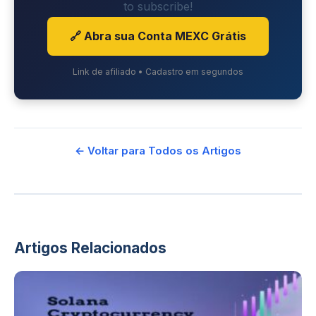
to subscribe!
🔗 Abra sua Conta MEXC Grátis
Link de afiliado • Cadastro em segundos
← Voltar para Todos os Artigos
Artigos Relacionados