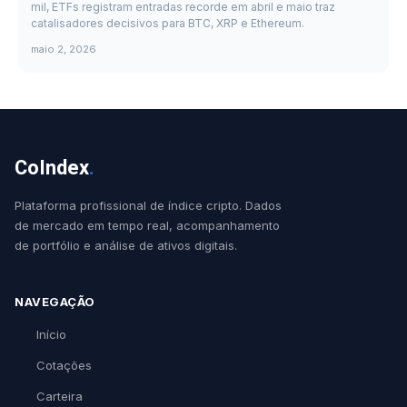
mil, ETFs registram entradas recorde em abril e maio traz
catalisadores decisivos para BTC, XRP e Ethereum.
maio 2, 2026
CoIndex
.
Plataforma profissional de índice cripto. Dados
de mercado em tempo real, acompanhamento
de portfólio e análise de ativos digitais.
NAVEGAÇÃO
Início
Cotações
Carteira