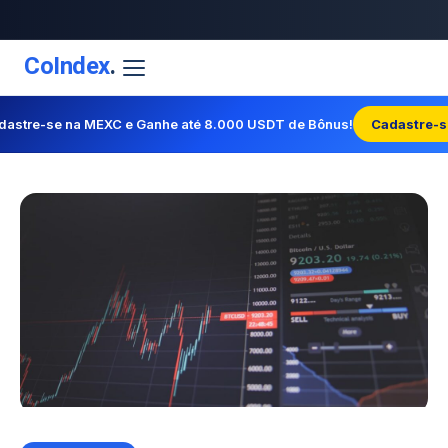
CoIndex
.
dastre-se na MEXC e Ganhe até 8.000 USDT de Bônus!
Cadastre-s