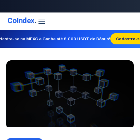
CoIndex
.
dastre-se na MEXC e Ganhe até 8.000 USDT de Bônus!
Cadastre-s