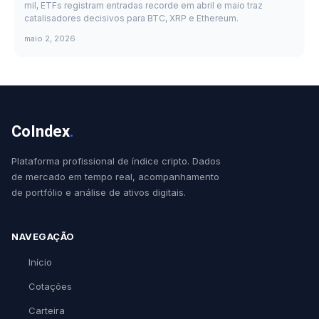
mil, ETFs registram entradas recorde em abril e maio traz
catalisadores decisivos para BTC, XRP e Ethereum.
maio 2, 2026
CoIndex
.
Plataforma profissional de índice cripto. Dados
de mercado em tempo real, acompanhamento
de portfólio e análise de ativos digitais.
NAVEGAÇÃO
Início
Cotações
Carteira