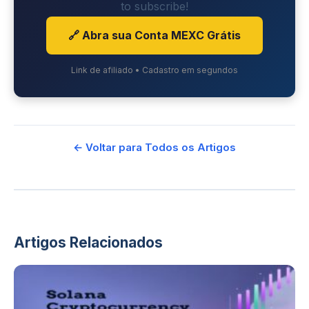
to subscribe!
🔗 Abra sua Conta MEXC Grátis
Link de afiliado • Cadastro em segundos
← Voltar para Todos os Artigos
Artigos Relacionados