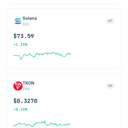
Solana
#7
SOL
$73.59
+1.10%
TRON
#8
TRX
$0.3270
+0.10%