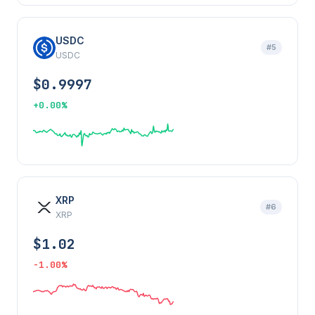
USDC
#5
USDC
$0.9997
+0.00%
XRP
#6
XRP
$1.02
-1.00%