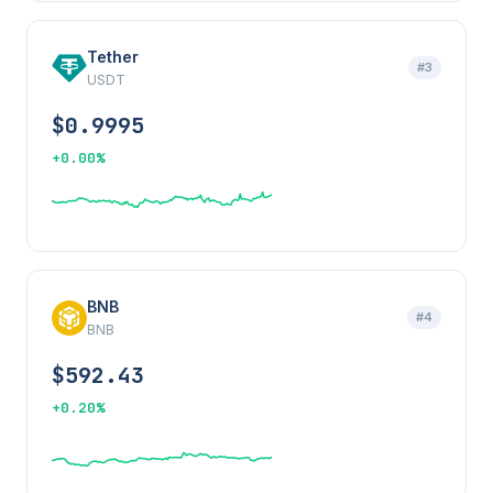
Tether
#3
USDT
$0.9995
+0.00%
BNB
#4
BNB
$592.43
+0.20%