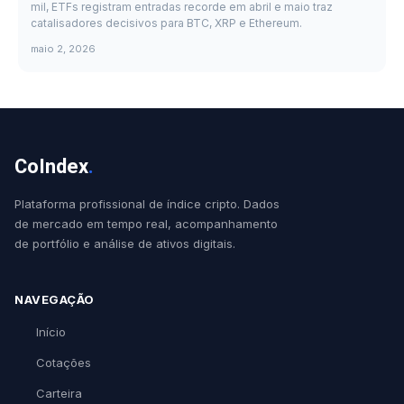
mil, ETFs registram entradas recorde em abril e maio traz
catalisadores decisivos para BTC, XRP e Ethereum.
maio 2, 2026
CoIndex
.
Plataforma profissional de índice cripto. Dados
de mercado em tempo real, acompanhamento
de portfólio e análise de ativos digitais.
NAVEGAÇÃO
Início
Cotações
Carteira