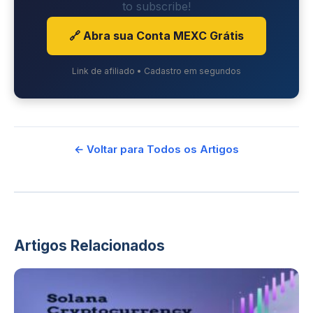
to subscribe!
🔗 Abra sua Conta MEXC Grátis
Link de afiliado • Cadastro em segundos
← Voltar para Todos os Artigos
Artigos Relacionados