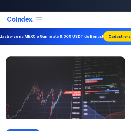
CoIndex
.
dastre-se na MEXC e Ganhe até 8.000 USDT de Bônus!
Cadastre-s