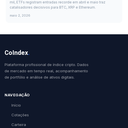
mil, ETFs registram entradas recorde em abril e maio traz
catalisadores decisivos para BTC, XRP e Ethereum.
maio 2, 2026
CoIndex
.
Plataforma profissional de índice cripto. Dados
de mercado em tempo real, acompanhamento
de portfólio e análise de ativos digitais.
NAVEGAÇÃO
Início
Cotações
Carteira