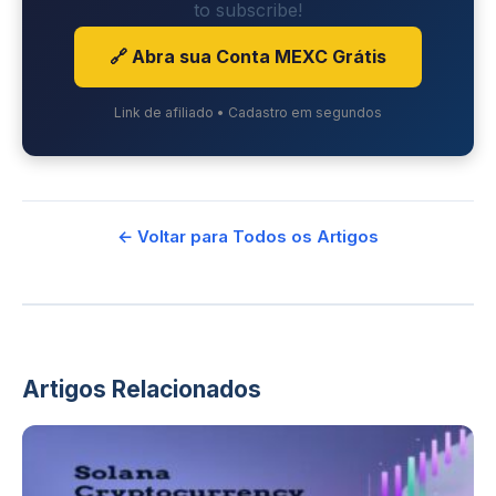
to subscribe!
🔗 Abra sua Conta MEXC Grátis
Link de afiliado • Cadastro em segundos
← Voltar para Todos os Artigos
Artigos Relacionados