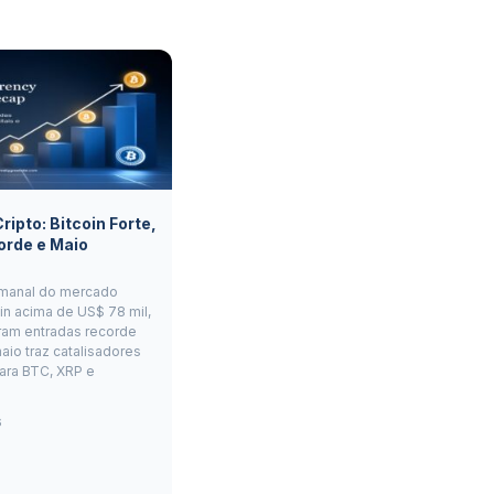
ipto: Bitcoin Forte,
orde e Maio
manal do mercado
oin acima de US$ 78 mil,
ram entradas recorde
aio traz catalisadores
ara BTC, XRP e
6