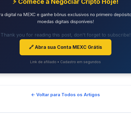
⚡ Comece a Negociar Cripto Hoje!
ra digital na MEXC e ganhe bônus exclusivos no primeiro depósito
moedas digitais disponíveis!
Thank you for reading this post, don't forget to subscribe!
🔗 Abra sua Conta MEXC Grátis
Link de afiliado • Cadastro em segundos
← Voltar para Todos os Artigos