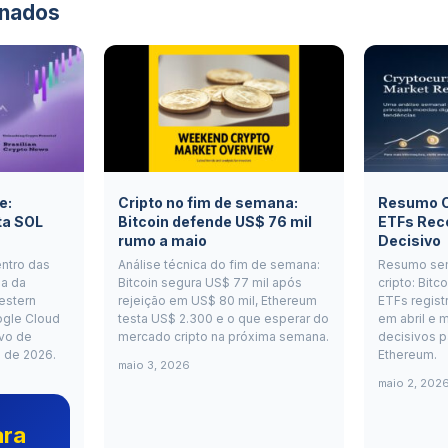
onados
e:
Cripto no fim de semana:
Resumo Cr
ta SOL
Bitcoin defende US$ 76 mil
ETFs Rec
rumo a maio
Decisivo
entro das
Análise técnica do fim de semana:
Resumo se
a da
Bitcoin segura US$ 77 mil após
cripto: Bitc
estern
rejeição em US$ 80 mil, Ethereum
ETFs regist
ogle Cloud
testa US$ 2.300 e o que esperar do
em abril e m
vo de
mercado cripto na próxima semana.
decisivos p
o de 2026.
Ethereum.
maio 3, 2026
maio 2, 202
ara