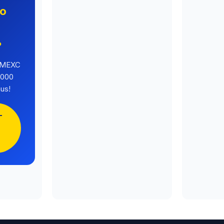
no
o
?
a MEXC
.000
us!
-