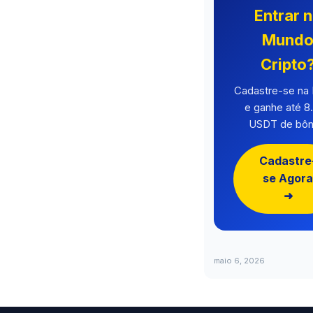
Entrar 
Mund
Cripto
Cadastre-se n
e ganhe até 8
USDT de bôn
Cadastre
se Agora
➜
maio 6, 2026