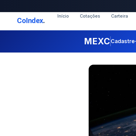
Início
Cotações
Carteira
CoIndex
.
MEXC
Cadastre