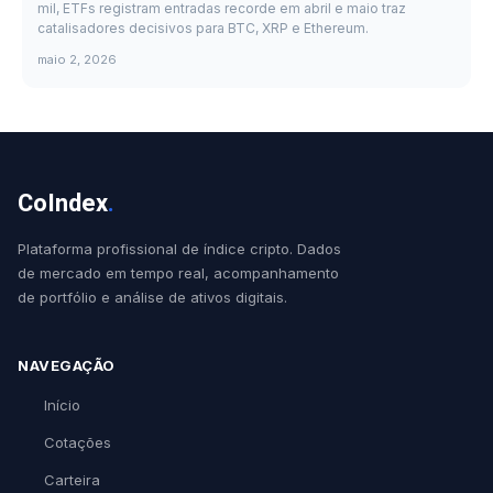
mil, ETFs registram entradas recorde em abril e maio traz
catalisadores decisivos para BTC, XRP e Ethereum.
maio 2, 2026
CoIndex
.
Plataforma profissional de índice cripto. Dados
de mercado em tempo real, acompanhamento
de portfólio e análise de ativos digitais.
NAVEGAÇÃO
Início
Cotações
Carteira