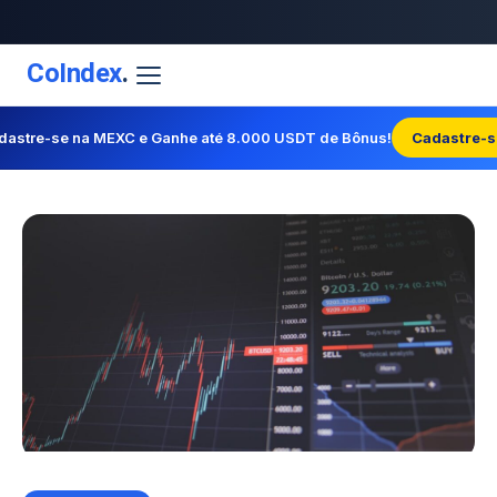
CoIndex
.
dastre-se na MEXC e Ganhe até 8.000 USDT de Bônus!
Cadastre-s