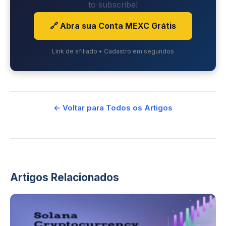
to subscribe!
🔗 Abra sua Conta MEXC Grátis
Link de afiliado • Cadastro em segundos
← Voltar para Todos os Artigos
Artigos Relacionados