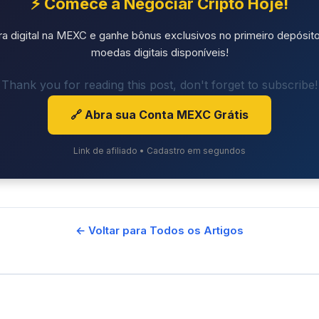
⚡ Comece a Negociar Cripto Hoje!
ra digital na MEXC e ganhe bônus exclusivos no primeiro depósito
moedas digitais disponíveis!
Thank you for reading this post, don't forget to subscribe!
🔗 Abra sua Conta MEXC Grátis
Link de afiliado • Cadastro em segundos
← Voltar para Todos os Artigos