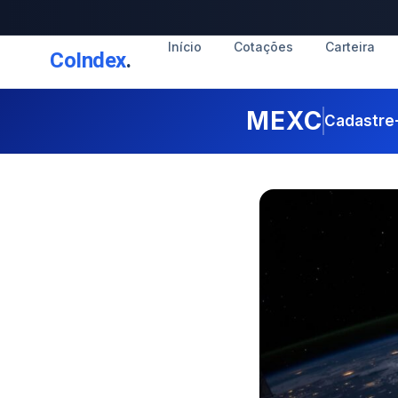
Início
Cotações
Carteira
CoIndex
.
MEXC
Cadastre