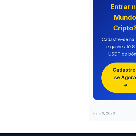
Entrar 
Mund
Cripto
Cadastre-se n
e ganhe até 8
USDT de bôn
Cadastre
se Agora
➜
maio 6, 2026