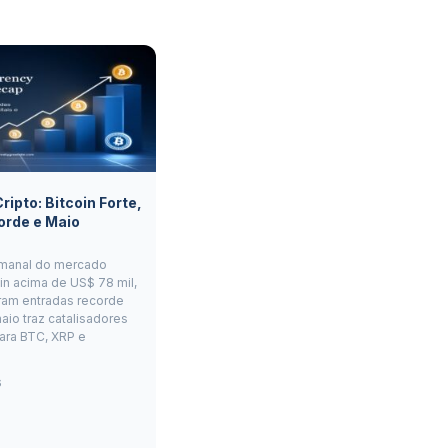
ipto: Bitcoin Forte,
orde e Maio
manal do mercado
oin acima de US$ 78 mil,
ram entradas recorde
aio traz catalisadores
ara BTC, XRP e
6