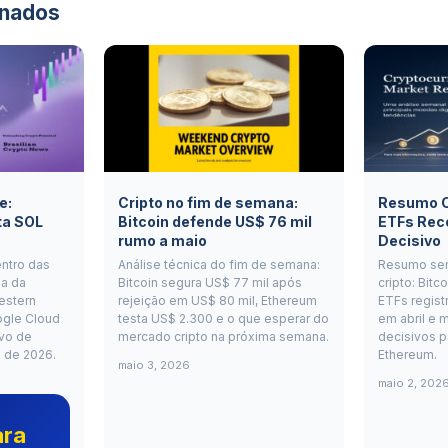
onados
e:
Cripto no fim de semana:
Resumo Cr
ta SOL
Bitcoin defende US$ 76 mil
ETFs Rec
rumo a maio
Decisivo
entro das
Análise técnica do fim de semana:
Resumo se
a da
Bitcoin segura US$ 77 mil após
cripto: Bitc
estern
rejeição em US$ 80 mil, Ethereum
ETFs regist
ogle Cloud
testa US$ 2.300 e o que esperar do
em abril e m
vo de
mercado cripto na próxima semana.
decisivos p
o de 2026.
Ethereum.
maio 3, 2026
maio 2, 202
ara