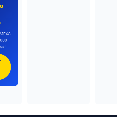
no
o
?
a MEXC
.000
us!
-