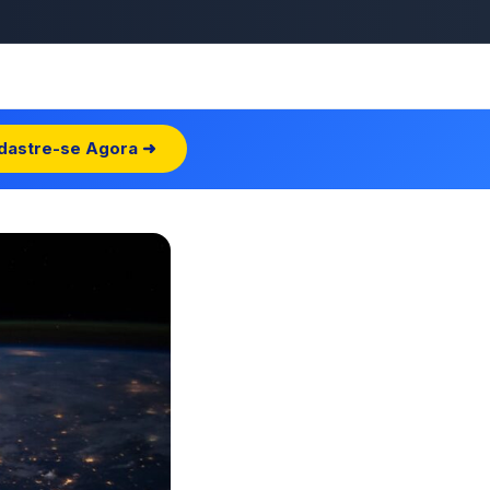
dastre-se Agora ➜