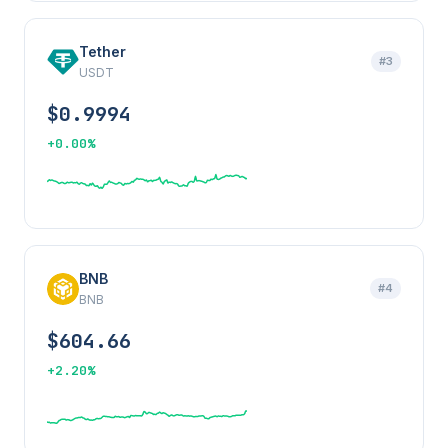
Tether
#3
USDT
$0.9994
+0.00%
BNB
#4
BNB
$604.66
+2.20%