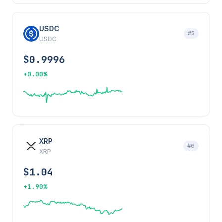
USDC
#5
USDC
$0.9996
+0.00%
XRP
#6
XRP
$1.04
+1.90%