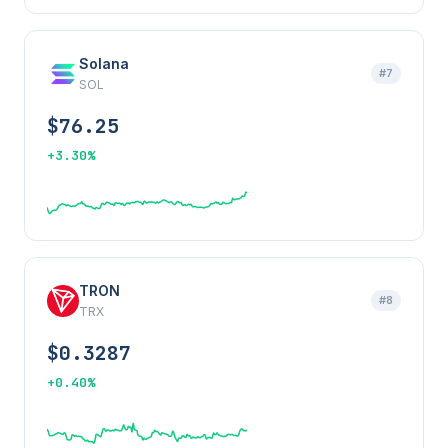
Solana
#7
SOL
$76.25
+3.30%
TRON
#8
TRX
$0.3287
+0.40%