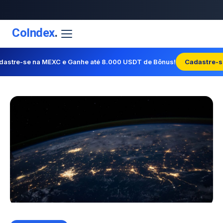
CoIndex
.
dastre-se na MEXC e Ganhe até 8.000 USDT de Bônus!
Cadastre-s