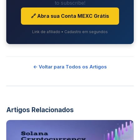
to subscribe!
🔗 Abra sua Conta MEXC Grátis
Link de afiliado • Cadastro em segundos
← Voltar para Todos os Artigos
Artigos Relacionados