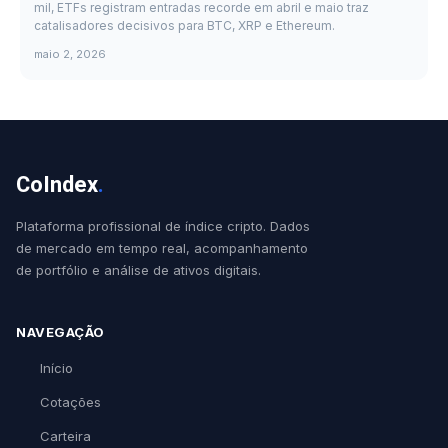
mil, ETFs registram entradas recorde em abril e maio traz
catalisadores decisivos para BTC, XRP e Ethereum.
maio 2, 2026
CoIndex
.
Plataforma profissional de índice cripto. Dados
de mercado em tempo real, acompanhamento
de portfólio e análise de ativos digitais.
NAVEGAÇÃO
Início
Cotações
Carteira