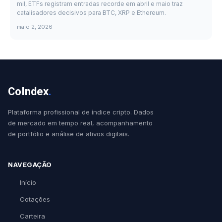
mil, ETFs registram entradas recorde em abril e maio traz
catalisadores decisivos para BTC, XRP e Ethereum.
maio 2, 2026
CoIndex
.
Plataforma profissional de índice cripto. Dados
de mercado em tempo real, acompanhamento
de portfólio e análise de ativos digitais.
NAVEGAÇÃO
Início
Cotações
Carteira