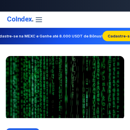
CoIndex
.
dastre-se na MEXC e Ganhe até 8.000 USDT de Bônus!
Cadastre-s