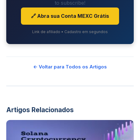
to subscribe!
🔗 Abra sua Conta MEXC Grátis
Link de afiliado • Cadastro em segundos
← Voltar para Todos os Artigos
Artigos Relacionados