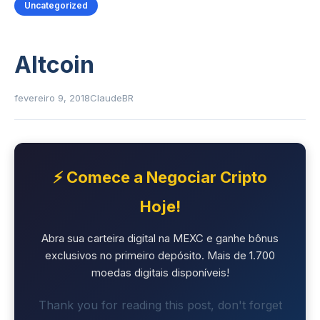
Uncategorized
Altcoin
fevereiro 9, 2018
ClaudeBR
⚡ Comece a Negociar Cripto
Hoje!
Abra sua carteira digital na MEXC e ganhe bônus
exclusivos no primeiro depósito. Mais de 1.700
moedas digitais disponíveis!
Thank you for reading this post, don't forget