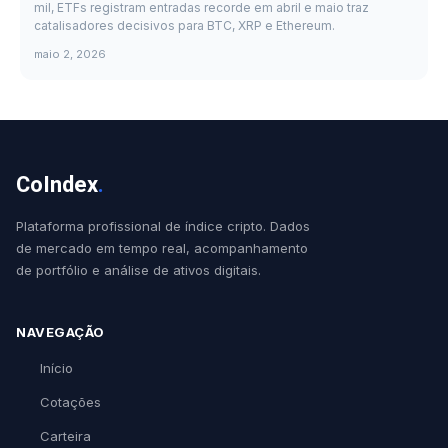
mil, ETFs registram entradas recorde em abril e maio traz
catalisadores decisivos para BTC, XRP e Ethereum.
maio 2, 2026
CoIndex
.
Plataforma profissional de índice cripto. Dados
de mercado em tempo real, acompanhamento
de portfólio e análise de ativos digitais.
NAVEGAÇÃO
Início
Cotações
Carteira