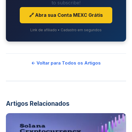
to subscribe!
🔗 Abra sua Conta MEXC Grátis
Link de afiliado • Cadastro em segundos
← Voltar para Todos os Artigos
Artigos Relacionados