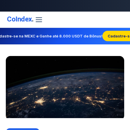
CoIndex
.
dastre-se na MEXC e Ganhe até 8.000 USDT de Bônus!
Cadastre-s