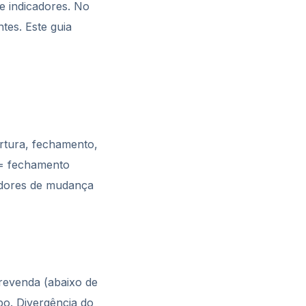
e indicadores. No
tes. Este guia
rtura, fechamento,
a = fechamento
cadores de mudança
revenda (abaixo de
po. Divergência do