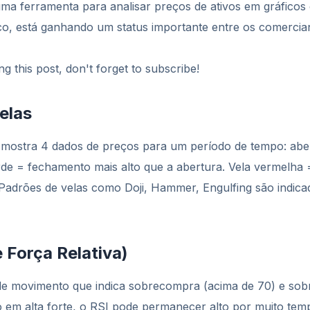
uma ferramenta para analisar preços de ativos em gráficos 
co, está ganhando um status importante entre os comercian
g this post, don't forget to subscribe!
elas
 mostra 4 dados de preços para um período de tempo: abe
verde = fechamento mais alto que a abertura. Vela vermelh
 Padrões de velas como Doji, Hammer, Engulfing são indi
e Força Relativa)
de movimento que indica sobrecompra (acima de 70) e sob
em alta forte, o RSI pode permanecer alto por muito tem