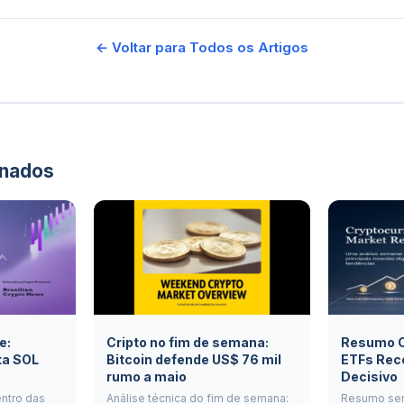
← Voltar para Todos os Artigos
onados
e:
Cripto no fim de semana:
Resumo Cr
ta SOL
Bitcoin defende US$ 76 mil
ETFs Rec
rumo a maio
Decisivo
entro das
Análise técnica do fim de semana:
Resumo se