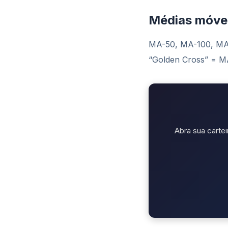
Médias móve
MA-50, MA-100, MA-
“Golden Cross” = M
Abra sua cartei