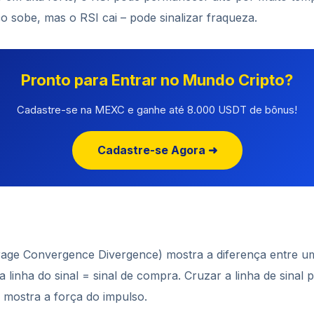
o sobe, mas o RSI cai – pode sinalizar fraqueza.
Pronto para Entrar no Mundo Cripto?
Cadastre-se na MEXC e ganhe até 8.000 USDT de bônus!
Cadastre-se Agora ➜
ge Convergence Divergence) mostra a diferença entre u
a linha do sinal = sinal de compra. Cruzar a linha de sinal 
 mostra a força do impulso.