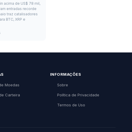
oin acima de US$ 78 mil,
ram entradas recorde
aio traz catalisadores
ara BTC, XRP e
6
AS
INFORMAÇÕES
de Moedas
Sobre
de Carteira
Política de Privacidade
Termos de Uso