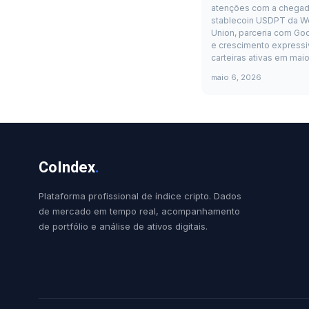
atenções com a chegad
stablecoin USDPT da W
Union, parceria com Go
e crescimento expressi
carteiras ativas em mai
maio 6, 2026
CoIndex
.
Plataforma profissional de índice cripto. Dados
de mercado em tempo real, acompanhamento
de portfólio e análise de ativos digitais.