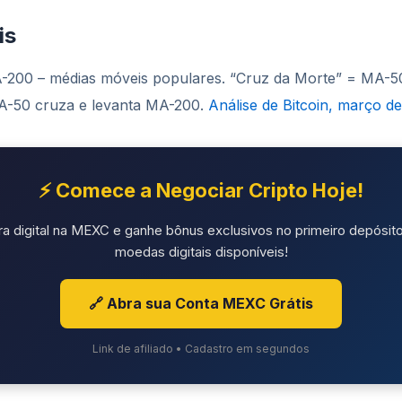
is
200 – médias móveis populares. “Cruz da Morte” = MA-5
A-50 cruza e levanta MA-200.
Análise de Bitcoin, março de
⚡ Comece a Negociar Cripto Hoje!
ra digital na MEXC e ganhe bônus exclusivos no primeiro depósito
moedas digitais disponíveis!
🔗 Abra sua Conta MEXC Grátis
Link de afiliado • Cadastro em segundos