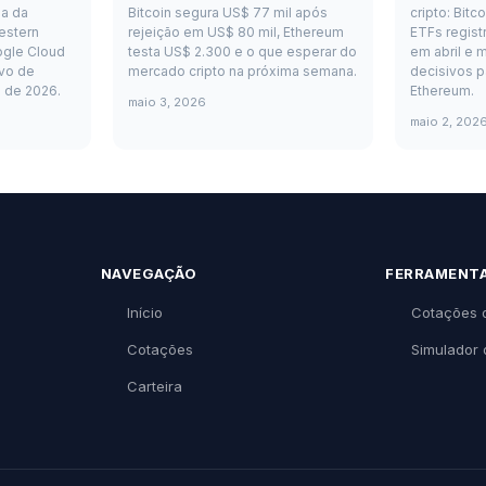
a da
Bitcoin segura US$ 77 mil após
cripto: Bitc
estern
rejeição em US$ 80 mil, Ethereum
ETFs regist
ogle Cloud
testa US$ 2.300 e o que esperar do
em abril e m
vo de
mercado cripto na próxima semana.
decisivos p
o de 2026.
Ethereum.
maio 3, 2026
maio 2, 202
NAVEGAÇÃO
FERRAMENT
Início
Cotações 
Cotações
Simulador 
Carteira