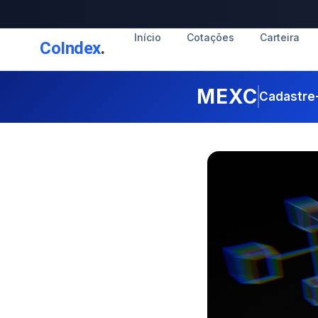
Início
Cotações
Carteira
CoIndex
.
MEXC
Cadastre