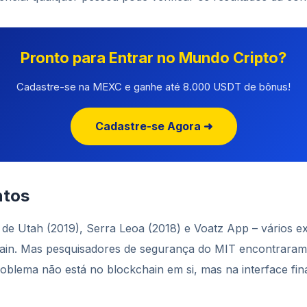
Pronto para Entrar no Mundo Cripto?
Cadastre-se na MEXC e ganhe até 8.000 USDT de bônus!
Cadastre-se Agora ➜
ntos
 de Utah (2019), Serra Leoa (2018) e Voatz App – vários 
ain. Mas pesquisadores de segurança do MIT encontrara
problema não está no blockchain em si, mas na interface fina