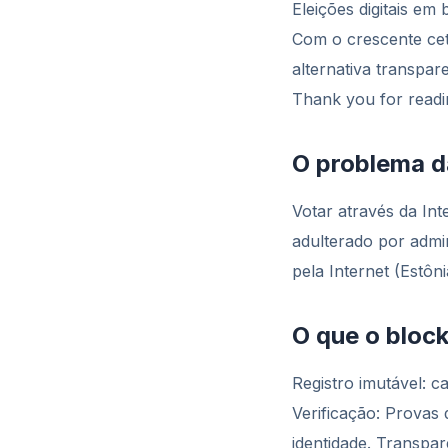
Eleições digitais e
Com o crescente ceti
alternativa transpar
Thank you for readin
O problema da
Votar através da Int
adulterado por admin
pela Internet (Estôn
O que o bloc
Registro imutável: 
Verificação: Prova
identidade. Transpar