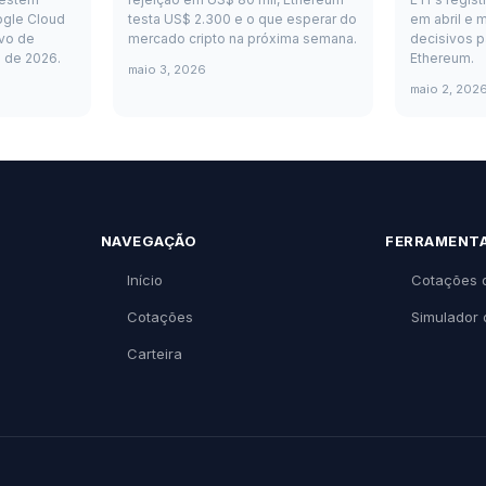
ogle Cloud
testa US$ 2.300 e o que esperar do
em abril e m
vo de
mercado cripto na próxima semana.
decisivos p
o de 2026.
Ethereum.
maio 3, 2026
maio 2, 202
NAVEGAÇÃO
FERRAMENT
Início
Cotações 
Cotações
Simulador 
Carteira