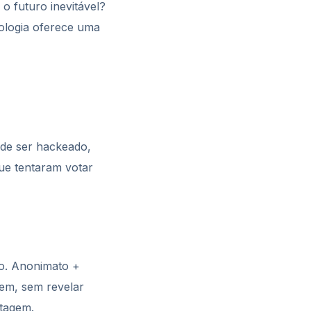
o futuro inevitável?
nologia oferece uma
pode ser hackeado,
que tentaram votar
do. Anonimato +
em, sem revelar
ntagem.