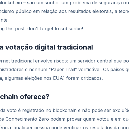
m blockchain – são um sonho, um problema de segurança ou 
cismo público em relação aos resultados eleitorais, a tec
ente.
g this post, don't forget to subscribe!
 votação digital tradicional
ernet tradicional envolve riscos: um servidor central que 
istradores e nenhum “Paper Trail” verificável. Os países 
ia, algumas eleições nos EUA) foram criticados.
kchain oferece?
cada voto é registrado no blockchain e não pode ser excluí
s de Conhecimento Zero podem provar quem votou e em qu
ência: qualquer pessoa pode verificar os resultados da co