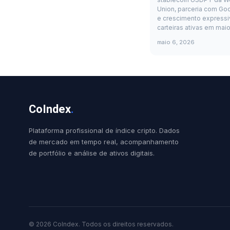
Union, parceria com Go
e crescimento expressi
carteiras ativas em mai
maio 6, 2026
CoIndex
.
Plataforma profissional de índice cripto. Dados
de mercado em tempo real, acompanhamento
de portfólio e análise de ativos digitais.
© 2026 CoIndex. Todos os direitos reservados.