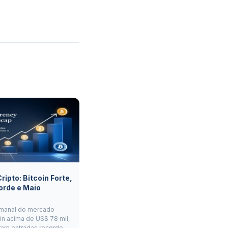
ipto: Bitcoin Forte,
orde e Maio
manal do mercado
oin acima de US$ 78 mil,
ram entradas recorde