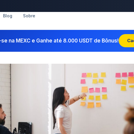
Blog
Sobre
-se na MEXC e Ganhe até 8.000 USDT de Bônus!
Ca