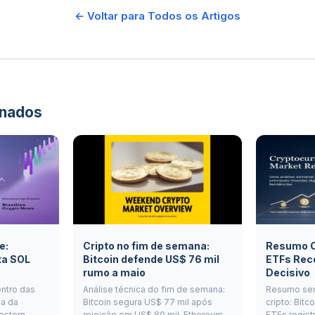
← Voltar para Todos os Artigos
onados
e:
Cripto no fim de semana:
Resumo Cr
ta SOL
Bitcoin defende US$ 76 mil
ETFs Rec
rumo a maio
Decisivo
entro das
Análise técnica do fim de semana:
Resumo se
a da
Bitcoin segura US$ 77 mil após
cripto: Bitc
estern
rejeição em US$ 80 mil, Ethereum
ETFs regist