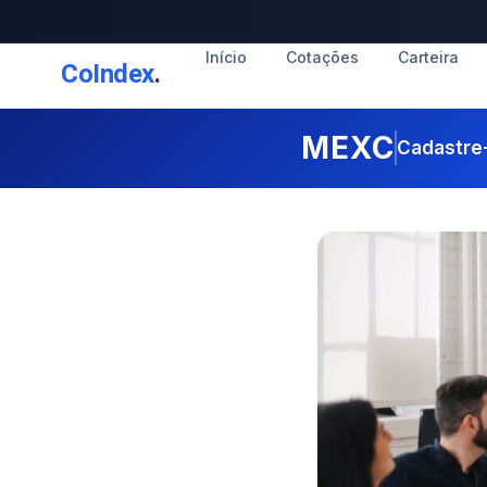
Início
Cotações
Carteira
CoIndex
.
MEXC
Cadastre