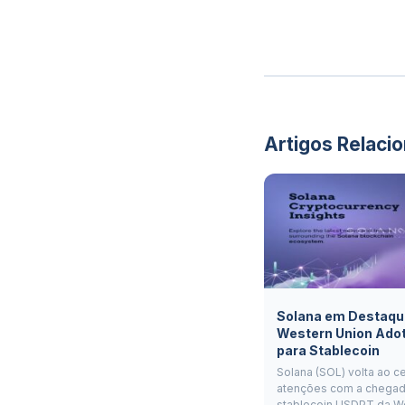
Artigos Relaci
Solana em Destaqu
Western Union Ado
para Stablecoin
Solana (SOL) volta ao c
atenções com a chegad
stablecoin USDPT da W