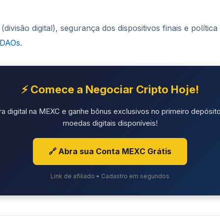
divisão digital), segurança dos dispositivos finais e polític
 DAOs.
⚡ Comece a Negociar Cripto Hoje!
ra digital na MEXC e ganhe bônus exclusivos no primeiro depósito
moedas digitais disponíveis!
🔗 Abra sua Conta MEXC Grátis
Link de afiliado • Cadastro em segundos